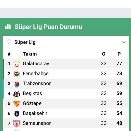
Süper Lig Puan Durumu
Süper Lig
#
Takım
O
P
Galatasaray
33
77
1
Fenerbahçe
33
73
2
Trabzonspor
33
69
3
Beşiktaş
33
59
4
Göztepe
33
55
5
Başakşehir
33
54
6
Samsunspor
33
48
7