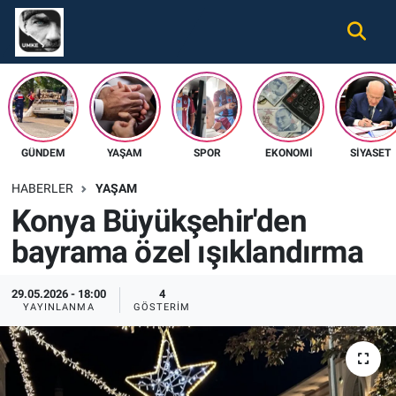
Gündem
Nöbetçi Eczaneler
Ekonomi
Hava Durumu
GÜNDEM
YAŞAM
SPOR
EKONOMI
SIYASET
Spor
Namaz Vakitleri
HABERLER
YAŞAM
Magazin
Trafik Durumu
Konya Büyükşehir'den
bayrama özel ışıklandırma
Tüm Haberler
Süper Lig Puan Durumu ve Fikstür
İletişim
Tüm Manşetler
29.05.2026 - 18:00
4
YAYINLANMA
GÖSTERIM
Künye
Son Dakika Haberleri
Haber Arşivi