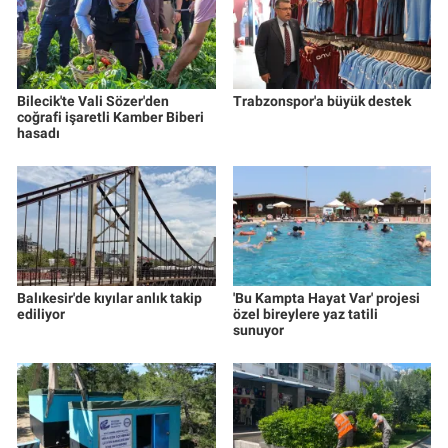
Bilecik'te Vali Sözer'den
Trabzonspor'a büyük destek
coğrafi işaretli Kamber Biberi
hasadı
Balıkesir'de kıyılar anlık takip
'Bu Kampta Hayat Var' projesi
ediliyor
özel bireylere yaz tatili
sunuyor