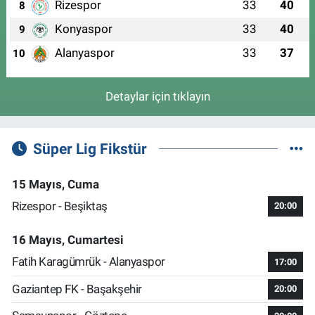
Rizespor
33
40
8
Konyaspor
33
40
9
Alanyaspor
33
37
10
Detaylar için tıklayın
Süper Lig Fikstür
15 Mayıs, Cuma
Rizespor - Beşiktaş
20:00
16 Mayıs, Cumartesi
Fatih Karagümrük - Alanyaspor
17:00
Gaziantep FK - Başakşehir
20:00