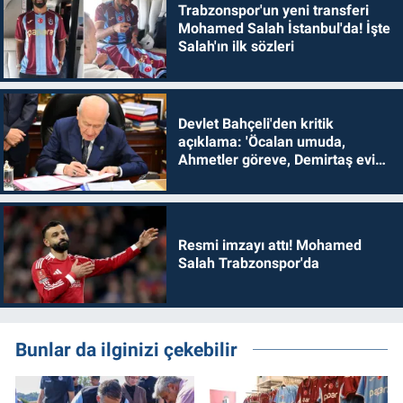
Trabzonspor'un yeni transferi
Mohamed Salah İstanbul'da! İşte
Salah'ın ilk sözleri
Devlet Bahçeli'den kritik
açıklama: 'Öcalan umuda,
Ahmetler göreve, Demirtaş evine
dönmelidir'
Resmi imzayı attı! Mohamed
Salah Trabzonspor'da
Bunlar da ilginizi çekebilir