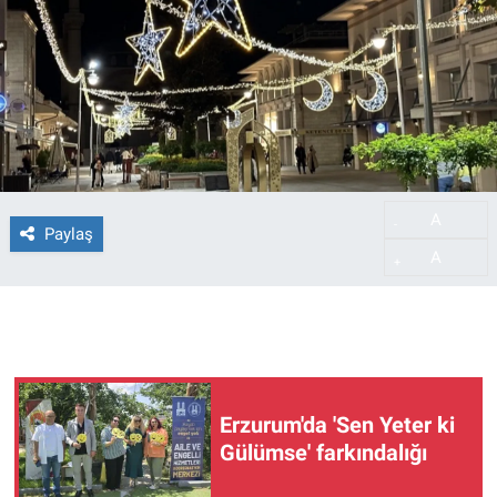
A
-
Paylaş
A
+
Erzurum'da 'Sen Yeter ki
Gülümse' farkındalığı