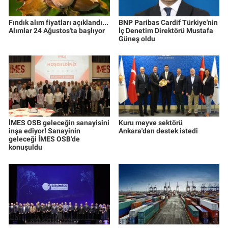
Fındık alım fiyatları açıklandı...
BNP Paribas Cardif Türkiye'nin
Alımlar 24 Ağustos'ta başlıyor
İç Denetim Direktörü Mustafa
Güneş oldu
İMES OSB geleceğin sanayisini
Kuru meyve sektörü
inşa ediyor! Sanayinin
Ankara'dan destek istedi
geleceği İMES OSB'de
konuşuldu