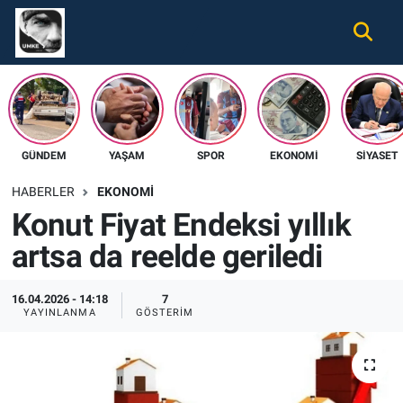
Gündem
Nöbetçi Eczaneler
Ekonomi
Hava Durumu
GÜNDEM
YAŞAM
SPOR
EKONOMI
SIYASET
Spor
Namaz Vakitleri
HABERLER
EKONOMI
Magazin
Trafik Durumu
Konut Fiyat Endeksi yıllık
artsa da reelde geriledi
Tüm Haberler
Süper Lig Puan Durumu ve Fikstür
İletişim
Tüm Manşetler
16.04.2026 - 14:18
7
YAYINLANMA
GÖSTERIM
Künye
Son Dakika Haberleri
Haber Arşivi