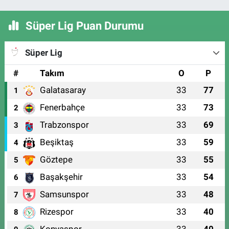
Süper Lig Puan Durumu
Süper Lig
#
Takım
O
P
Galatasaray
33
77
1
Fenerbahçe
33
73
2
Trabzonspor
33
69
3
Beşiktaş
33
59
4
Göztepe
33
55
5
Başakşehir
33
54
6
Samsunspor
33
48
7
Rizespor
33
40
8