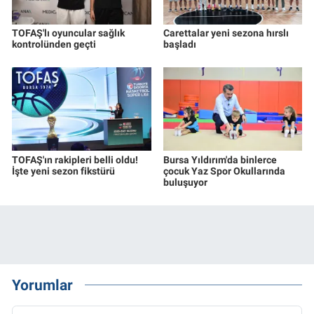
TOFAŞ'lı oyuncular sağlık
Carettalar yeni sezona hırslı
kontrolünden geçti
başladı
TOFAŞ'ın rakipleri belli oldu!
Bursa Yıldırım'da binlerce
İşte yeni sezon fikstürü
çocuk Yaz Spor Okullarında
buluşuyor
Yorumlar