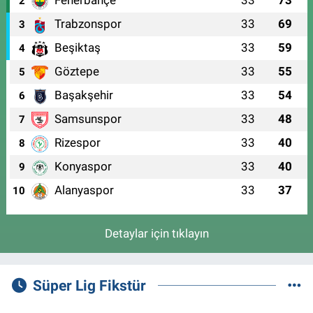
Fenerbahçe
33
73
2
Trabzonspor
33
69
3
Beşiktaş
33
59
4
Göztepe
33
55
5
Başakşehir
33
54
6
Samsunspor
33
48
7
Rizespor
33
40
8
Konyaspor
33
40
9
Alanyaspor
33
37
10
Detaylar için tıklayın
Süper Lig Fikstür