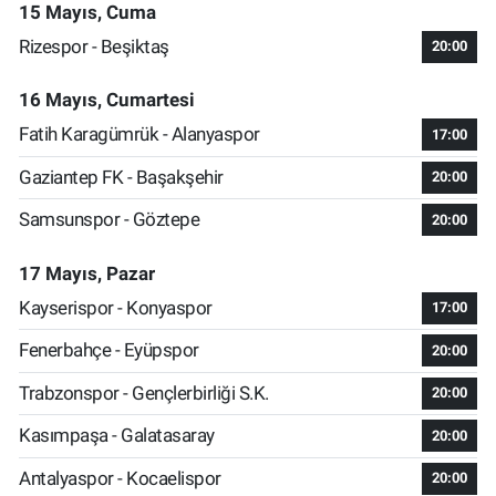
15 Mayıs, Cuma
Rizespor - Beşiktaş
20:00
16 Mayıs, Cumartesi
Fatih Karagümrük - Alanyaspor
17:00
Gaziantep FK - Başakşehir
20:00
Samsunspor - Göztepe
20:00
17 Mayıs, Pazar
Kayserispor - Konyaspor
17:00
Fenerbahçe - Eyüpspor
20:00
Trabzonspor - Gençlerbirliği S.K.
20:00
Kasımpaşa - Galatasaray
20:00
Antalyaspor - Kocaelispor
20:00