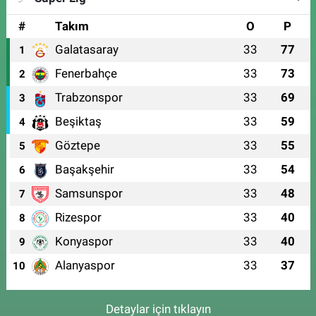
#
Takım
O
P
Galatasaray
33
77
1
Fenerbahçe
33
73
2
Trabzonspor
33
69
3
Beşiktaş
33
59
4
Göztepe
33
55
5
Başakşehir
33
54
6
Samsunspor
33
48
7
Rizespor
33
40
8
Konyaspor
33
40
9
Alanyaspor
33
37
10
Detaylar için tıklayın