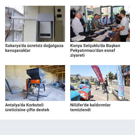
Sakarya'da ücretsiz doğalgaza
Konya Selçuklu'da Başkan
kavuşacaklar
Pekyatırmacı'dan esnaf
ziyareti
Antalya'da Korkuteli
Nilüfer'de kaldırımlar
üreticisine çifte destek
temizlendi