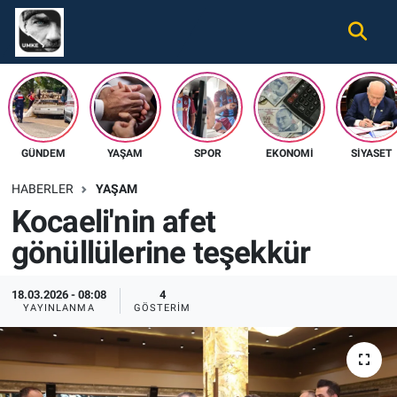
Gündem
Nöbetçi Eczaneler
Ekonomi
Hava Durumu
GÜNDEM
YAŞAM
SPOR
EKONOMI
SIYASET
Spor
Namaz Vakitleri
HABERLER
YAŞAM
Magazin
Trafik Durumu
Kocaeli'nin afet
gönüllülerine teşekkür
Tüm Haberler
Süper Lig Puan Durumu ve Fikstür
İletişim
Tüm Manşetler
18.03.2026 - 08:08
4
YAYINLANMA
GÖSTERIM
Künye
Son Dakika Haberleri
Haber Arşivi