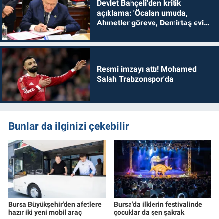
Devlet Bahçeli'den kritik
açıklama: 'Öcalan umuda,
Ahmetler göreve, Demirtaş evine
dönmelidir'
Resmi imzayı attı! Mohamed
Salah Trabzonspor'da
Bunlar da ilginizi çekebilir
Bursa Büyükşehir'den afetlere
Bursa'da ilklerin festivalinde
hazır iki yeni mobil araç
çocuklar da şen şakrak