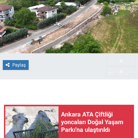
A
-
Paylaş
A
+
Ankara ATA Çiftliği
yoncaları Doğal Yaşam
Parkı'na ulaştırıldı