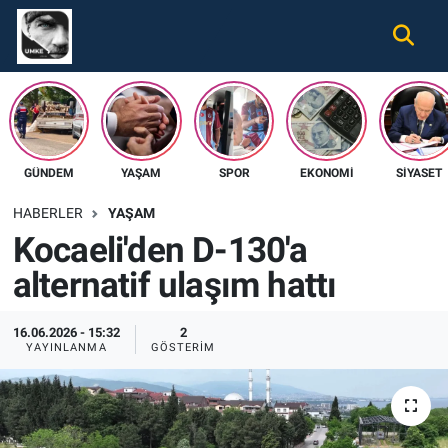
Gündem
Nöbetçi Eczaneler
Ekonomi
Hava Durumu
GÜNDEM
YAŞAM
SPOR
EKONOMI
SIYASET
Spor
Namaz Vakitleri
HABERLER
YAŞAM
Magazin
Trafik Durumu
Kocaeli'den D-130'a
alternatif ulaşım hattı
Tüm Haberler
Süper Lig Puan Durumu ve Fikstür
İletişim
Tüm Manşetler
16.06.2026 - 15:32
2
YAYINLANMA
GÖSTERIM
Künye
Son Dakika Haberleri
Haber Arşivi