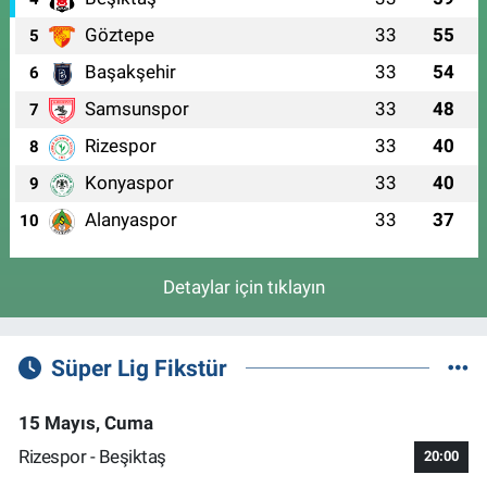
Göztepe
33
55
5
Başakşehir
33
54
6
Samsunspor
33
48
7
Rizespor
33
40
8
Konyaspor
33
40
9
Alanyaspor
33
37
10
Detaylar için tıklayın
Süper Lig Fikstür
15 Mayıs, Cuma
Rizespor - Beşiktaş
20:00