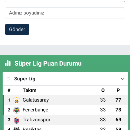
Gönder
Süper Lig Puan Durumu
Süper Lig
#
Takım
O
P
Galatasaray
33
77
1
Fenerbahçe
33
73
2
Trabzonspor
33
69
3
Beşiktaş
33
59
4