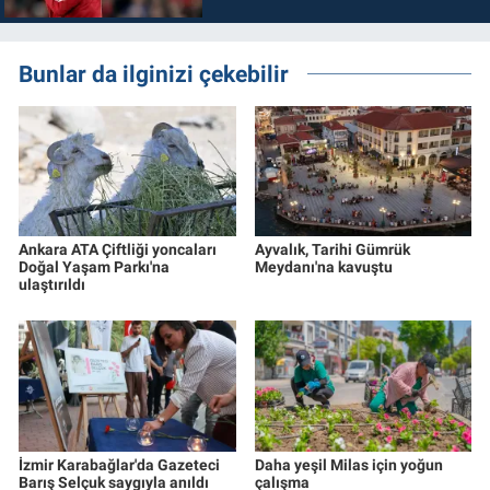
Bunlar da ilginizi çekebilir
Ankara ATA Çiftliği yoncaları
Ayvalık, Tarihi Gümrük
Doğal Yaşam Parkı'na
Meydanı'na kavuştu
ulaştırıldı
İzmir Karabağlar'da Gazeteci
Daha yeşil Milas için yoğun
Barış Selçuk saygıyla anıldı
çalışma