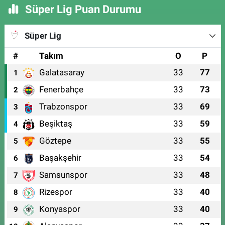
Süper Lig Puan Durumu
Süper Lig
#
Takım
O
P
Galatasaray
33
77
1
Fenerbahçe
33
73
2
Trabzonspor
33
69
3
Beşiktaş
33
59
4
Göztepe
33
55
5
Başakşehir
33
54
6
Samsunspor
33
48
7
Rizespor
33
40
8
Konyaspor
33
40
9