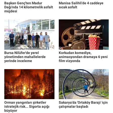
Başkan Genç'ten Madur
Manisa Salihli'de 4 caddeye
Dağı'nda 14 kilometrelik asfalt
sıcak asfalt
müjdesi
Bursa Nilüfer'de yerel
Korkudan komediye,
yönetimden mahallelerde
animasyondan dramaya 6 yeni
yerinde inceleme
film vizyonda
Orman yangınları şirketler
Sakarya'da 'Ortaköy Barajı' için
istratejik risk... Sigorta açığı
çalışmalar başladı
büyüyor