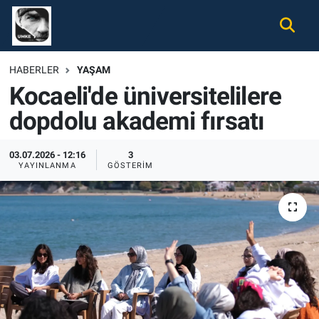
Gündem
Nöbetçi Eczaneler
HABERLER
YAŞAM
Kocaeli'de üniversitelilere
Ekonomi
Hava Durumu
dopdolu akademi fırsatı
Spor
Namaz Vakitleri
03.07.2026 - 12:16
3
Magazin
Trafik Durumu
YAYINLANMA
GÖSTERIM
Tüm Haberler
Süper Lig Puan Durumu ve Fikstür
İletişim
Tüm Manşetler
Künye
Son Dakika Haberleri
Haber Arşivi