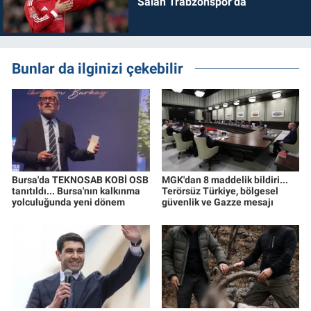
Salah Trabzonspor'da
Bunlar da ilginizi çekebilir
Bursa'da TEKNOSAB KOBİ OSB
MGK'dan 8 maddelik bildiri...
tanıtıldı... Bursa'nın kalkınma
Terörsüz Türkiye, bölgesel
yolculuğunda yeni dönem
güvenlik ve Gazze mesajı