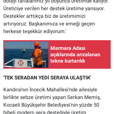
dolayı tarlalarımız yıl boyunca üretimde kalıyor.
Üreticiye verilen her destek üretime yansıyor.
Destekler arttıkça biz de üretimimizi
artırıyoruz. Başkanımıza ve emeği geçen
herkese teşekkür ediyorum.'
Marmara Adası
açıklarında arızalanan
tekne kurtarıldı
'TEK SERADAN YEDİ SERAYA ULAŞTIK'
Kandıra'nın İncecik Mahallesi'nde ailesiyle
birlikte sebze üretimi yapan Serkan Memiş,
Kocaeli Büyükşehir Belediyesi'nin yüzde 50
hibeli modern sera desteğiyle üretim