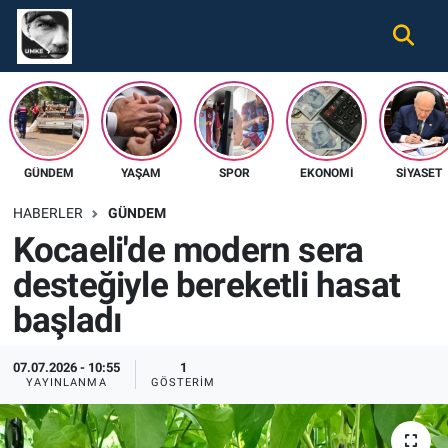
Gündem
Nöbetçi Eczaneler
Ekonomi
Hava Durumu
GÜNDEM
YAŞAM
SPOR
EKONOMI
SIYASET
Spor
Namaz Vakitleri
HABERLER
GÜNDEM
Magazin
Trafik Durumu
Kocaeli'de modern sera
desteğiyle bereketli hasat
Tüm Haberler
Süper Lig Puan Durumu ve Fikstür
başladı
İletişim
Tüm Manşetler
07.07.2026 - 10:55
1
Künye
Son Dakika Haberleri
YAYINLANMA
GÖSTERIM
Haber Arşivi