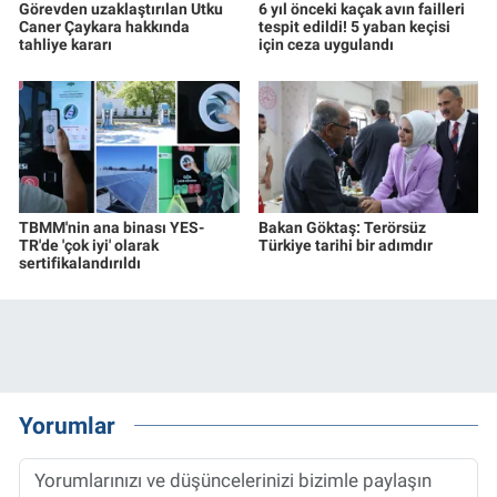
Görevden uzaklaştırılan Utku
6 yıl önceki kaçak avın failleri
Caner Çaykara hakkında
tespit edildi! 5 yaban keçisi
tahliye kararı
için ceza uygulandı
TBMM'nin ana binası YES-
Bakan Göktaş: Terörsüz
TR'de 'çok iyi' olarak
Türkiye tarihi bir adımdır
sertifikalandırıldı
Yorumlar