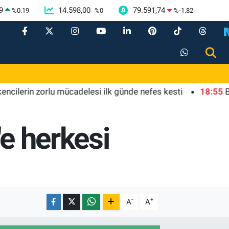
9
14.598,00
79.591,74
%
0.19
%
0
%
-1.82
erin zorlu mücadelesi ilk günde nefes kesti
18:55
Bursa'
e herkesi
-
+
A
A