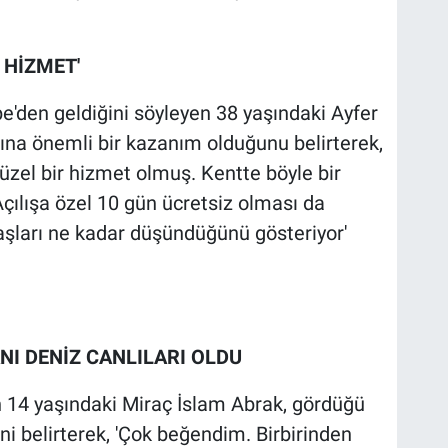
 HİZMET'
e'den geldiğini söyleyen 38 yaşındaki Ayfer
dına önemli bir kazanım olduğunu belirterek,
üzel bir hizmet olmuş. Kentte böyle bir
çılışa özel 10 gün ücretsiz olması da
aşları ne kadar düşündüğünü gösteriyor'
I DENİZ CANLILARI OLDU
n 14 yaşındaki Miraç İslam Abrak, gördüğü
ni belirterek, 'Çok beğendim. Birbirinden