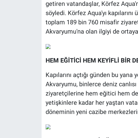
getiren vatandaşlar, Körfez Aqua'n
söyledi. Körfez Aqua'yı kapılarını 
toplam 189 bin 760 misafir ziyaret
Akvaryumu'na olan ilgiyi de ortay
HEM EĞİTİCİ HEM KEYİFLİ BİR
Kapılarını açtığı günden bu yana y
Akvaryumu, binlerce deniz canlısı 
ziyaretçilerine hem eğitici hem de
yetişkinlere kadar her yaştan vata
döneminin yeni cazibe merkezlerin