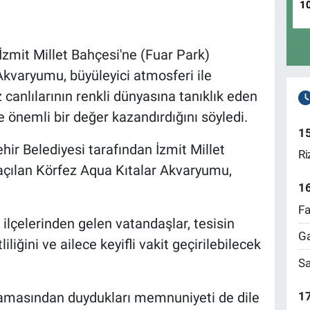
1
İzmit Millet Bahçesi'ne (Fuar Park)
Akvaryumu, büyüleyici atmosferi ile
 canlılarının renkli dünyasına tanıklık eden
 önemli bir değer kazandırdığını söyledi.
1
ir Belediyesi tarafından İzmit Millet
Ri
açılan Körfez Aqua Kıtalar Akvaryumu,
1
Fa
ı ilçelerinden gelen vatandaşlar, tesisin
Ga
iliğini ve ailece keyifli vakit geçirilebilecek
Sa
17
ulamasından duydukları memnuniyeti de dile