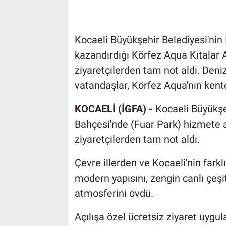
Kocaeli Büyükşehir Belediyesi'nin 
kazandırdığı Körfez Aqua Kıtalar 
ziyaretçilerden tam not aldı. Deniz
vatandaşlar, Körfez Aqua'nın kente
KOCAELİ (İGFA) -
Kocaeli Büyükşeh
Bahçesi'nde (Fuar Park) hizmete 
ziyaretçilerden tam not aldı.
Çevre illerden ve Kocaeli'nin farkl
modern yapısını, zengin canlı çeşitl
atmosferini övdü.
Açılışa özel ücretsiz ziyaret uyg