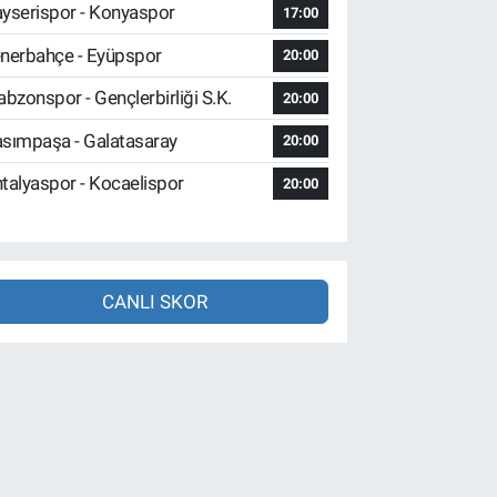
yserispor - Konyaspor
17:00
nerbahçe - Eyüpspor
20:00
abzonspor - Gençlerbirliği S.K.
20:00
sımpaşa - Galatasaray
20:00
talyaspor - Kocaelispor
20:00
CANLI SKOR