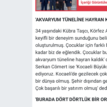
İçeriği Görüntül
'AKVARYUM TÜNELİNE HAYRAN K
34 yaşındaki Kübra Taşcı, Körfez A
keyifli bir deneyim sunduğunu beli
oluşturulmuş. Çocuklar için farklı
kadar biz de eğlendik. Çocuklar bu
akvaryum tüneline hayran kaldık' 
Serkan Cömert ise 'Kocaeli Büyükş
ediyoruz. Kocaeli'de gezilecek ç
bir dünya olmuş. Şehir dışından ge
Çok başarılı bir yatırım olmuş' ded
'BURADA DÖRT DÖRTLÜK BİR OR