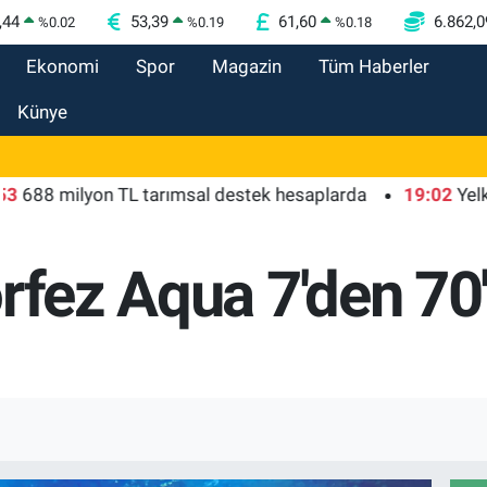
,44
53,39
61,60
6.862,0
%
0.02
%
0.19
%
0.18
Ekonomi
Spor
Magazin
Tüm Haberler
Künye
8 milyon TL tarımsal destek hesaplarda
19:02
Yelkencil
rfez Aqua 7'den 70'