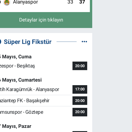
Alanyaspor
33
37
0
Detaylar için tıklayın
Süper Lig Fikstür
5 Mayıs, Cuma
zespor - Beşiktaş
20:00
6 Mayıs, Cumartesi
tih Karagümrük - Alanyaspor
17:00
ziantep FK - Başakşehir
20:00
msunspor - Göztepe
20:00
 Mayıs, Pazar