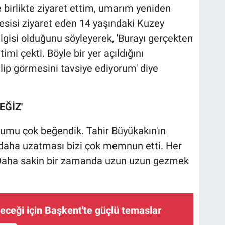
e birlikte ziyaret ettim, umarım yeniden
 tesisi ziyaret eden 14 yaşındaki Kuzey
ilgisi olduğunu söyleyerek, 'Burayı gerçekten
imi çekti. Böyle bir yer açıldığını
p görmesini tavsiye ediyorum' diye
EĞİZ'
yumu çok beğendik. Tahir Büyükakın'ın
a daha uzatması bizi çok memnun etti. Her
k. Daha sakin bir zamanda uzun uzun gezmek
eceği için Başkent'te güçlü temaslar