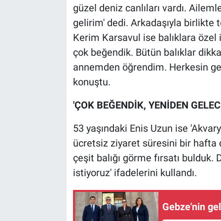
güzel deniz canlıları vardı. Aileml
gelirim' dedi. Arkadaşıyla birlikte
Kerim Karsavul ise balıklara özel 
çok beğendik. Bütün balıklar dikkat
annemden öğrendim. Herkesin geli
konuştu.
'ÇOK BEĞENDİK, YENİDEN GELEC
53 yaşındaki Enis Uzun ise 'Akvar
ücretsiz ziyaret süresini bir haft
çeşit balığı görme fırsatı buldu
istiyoruz' ifadelerini kullandı.
Gebze'nin gel