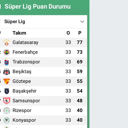
Süper Lig Puan Durumu
Süper Lig
#
Takım
O
P
Galatasaray
33
77
1
Fenerbahçe
33
73
2
Trabzonspor
33
69
3
Beşiktaş
33
59
4
Göztepe
33
55
5
Başakşehir
33
54
6
Samsunspor
33
48
7
Rizespor
33
40
8
Konyaspor
33
40
9