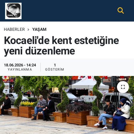
Gündem
Nöbetçi Eczaneler
HABERLER
YAŞAM
Kocaeli'de kent estetiğine
Ekonomi
Hava Durumu
yeni düzenleme
Spor
Namaz Vakitleri
18.06.2026 - 14:24
1
Magazin
Trafik Durumu
YAYINLANMA
GÖSTERIM
Tüm Haberler
Süper Lig Puan Durumu ve Fikstür
İletişim
Tüm Manşetler
Künye
Son Dakika Haberleri
Haber Arşivi