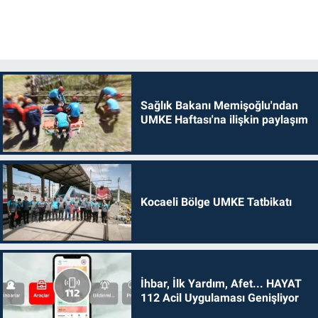
Sağlık Bakanı Memişoğlu'ndan
UMKE Haftası'na ilişkin paylaşım
Kocaeli Bölge UMKE Tatbikatı
İhbar, İlk Yardım, Afet... HAYAT
112 Acil Uygulaması Genişliyor