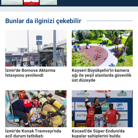
Bunlar da ilginizi çekebilir
İzmir'de Bornova Aktarma
Kayseri Büyükşehir'in kamera
İstasyonu yenilendi
ağı ile yeşil alanlarda güvenlik
üst düzeyde
İzmir'de Konak Tramvayı'nda
Kocaeli'de Süper Enduro'da
acil durum tatbikatı
kupalar sahiplerini buldu