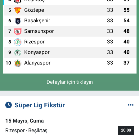
Göztepe
33
55
5
Başakşehir
33
54
6
Samsunspor
33
48
7
Rizespor
33
40
8
Konyaspor
33
40
9
Alanyaspor
33
37
10
Detaylar için tıklayın
Süper Lig Fikstür
15 Mayıs, Cuma
Rizespor - Beşiktaş
20:00