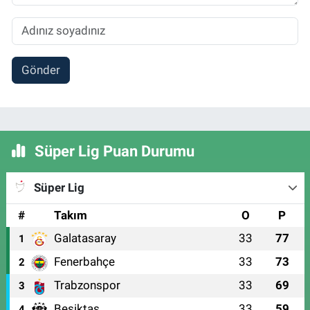
Gönder
Süper Lig Puan Durumu
Süper Lig
#
Takım
O
P
Galatasaray
33
77
1
Fenerbahçe
33
73
2
Trabzonspor
33
69
3
Beşiktaş
33
59
4