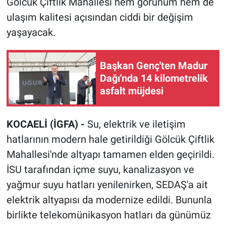
Gölcük Çiftlik Mahallesi hem görünüm hem de
ulaşım kalitesi açısından ciddi bir değişim
yaşayacak.
Başkan Genç'ten Madur
Dağı'nda 14 kilometrelik
asfalt müjdesi
KOCAELİ (İGFA) -
Su, elektrik ve iletişim
hatlarının modern hale getirildiği Gölcük Çiftlik
Mahallesi'nde altyapı tamamen elden geçirildi.
İSU tarafından içme suyu, kanalizasyon ve
yağmur suyu hatları yenilenirken, SEDAŞ'a ait
elektrik altyapısı da modernize edildi. Bununla
birlikte telekomünikasyon hatları da günümüz