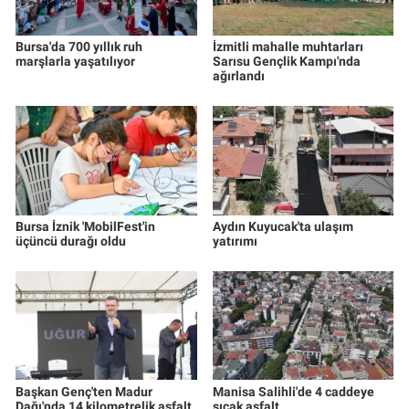
Bursa'da 700 yıllık ruh
İzmitli mahalle muhtarları
marşlarla yaşatılıyor
Sarısu Gençlik Kampı'nda
ağırlandı
Bursa İznik 'MobilFest'in
Aydın Kuyucak'ta ulaşım
üçüncü durağı oldu
yatırımı
Başkan Genç'ten Madur
Manisa Salihli'de 4 caddeye
Dağı'nda 14 kilometrelik asfalt
sıcak asfalt