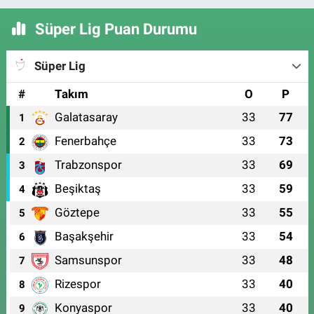
Süper Lig Puan Durumu
Süper Lig
#
Takım
O
P
Galatasaray
33
77
1
Fenerbahçe
33
73
2
Trabzonspor
33
69
3
Beşiktaş
33
59
4
Göztepe
33
55
5
Başakşehir
33
54
6
Samsunspor
33
48
7
Rizespor
33
40
8
Konyaspor
33
40
9