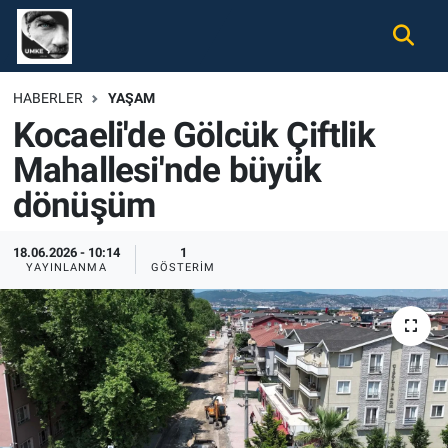
Gündem
Nöbetçi Eczaneler
HABERLER
YAŞAM
Kocaeli'de Gölcük Çiftlik
Ekonomi
Hava Durumu
Mahallesi'nde büyük
Spor
Namaz Vakitleri
dönüşüm
Magazin
Trafik Durumu
18.06.2026 - 10:14
1
YAYINLANMA
GÖSTERIM
Tüm Haberler
Süper Lig Puan Durumu ve Fikstür
İletişim
Tüm Manşetler
Künye
Son Dakika Haberleri
Haber Arşivi