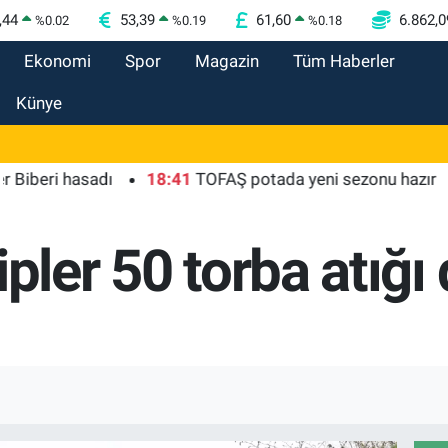
,44
53,39
61,60
6.862,0
%
0.02
%
0.19
%
0.18
Ekonomi
Spor
Magazin
Tüm Haberler
Künye
eri hasadı
18:41
TOFAŞ potada yeni sezonu hazır
18
ipler 50 torba atığ