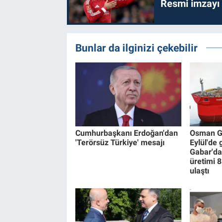
Resmi imzayı
Bunlar da ilginizi çekebilir
Cumhurbaşkanı Erdoğan'dan
Osman Ga
'Terörsüz Türkiye' mesajı
Eylül'de
Gabar'da
üretimi 8
ulaştı