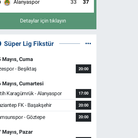
Alanyaspor
33
37
0
Detaylar için tıklayın
Süper Lig Fikstür
5 Mayıs, Cuma
zespor - Beşiktaş
20:00
6 Mayıs, Cumartesi
tih Karagümrük - Alanyaspor
17:00
ziantep FK - Başakşehir
20:00
msunspor - Göztepe
20:00
 Mayıs, Pazar