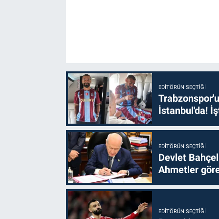
EDITÖRÜN SEÇTIĞI
Trabzonspor'u
İstanbul'da! İş
EDITÖRÜN SEÇTIĞI
Devlet Bahçel
Ahmetler göre
EDITÖRÜN SEÇTIĞI