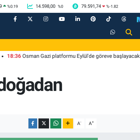
9
14.598,00
79.591,74
%
0.19
%
0
%
-1.82
:36
Osman Gazi platformu Eylül'de göreve başlayacak... Gaba
ı doğadan
-
+
A
A