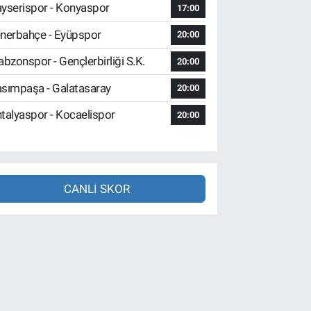
yserispor - Konyaspor
17:00
nerbahçe - Eyüpspor
20:00
abzonspor - Gençlerbirliği S.K.
20:00
sımpaşa - Galatasaray
20:00
talyaspor - Kocaelispor
20:00
CANLI SKOR