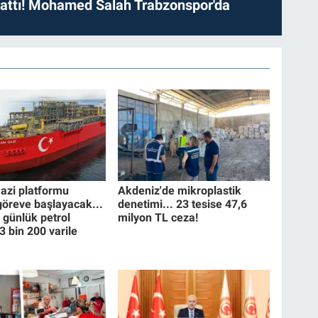
 attı! Mohamed Salah Trabzonspor'da
zi platformu
Akdeniz'de mikroplastik
 göreve başlayacak...
denetimi... 23 tesise 47,6
 günlük petrol
milyon TL ceza!
3 bin 200 varile