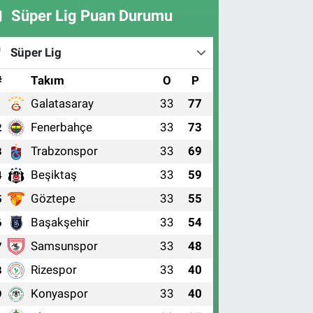
Süper Lig Puan Durumu
Süper Lig
#
Takım
O
P
Galatasaray
33
77
1
Fenerbahçe
33
73
2
Trabzonspor
33
69
3
Beşiktaş
33
59
4
Göztepe
33
55
5
Başakşehir
33
54
6
Samsunspor
33
48
7
Rizespor
33
40
8
Konyaspor
33
40
9