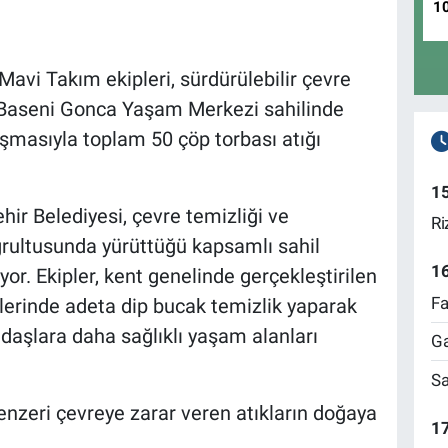
1
Mavi Takım ekipleri, sürdürülebilir çevre
 Baseni Gonca Yaşam Merkezi sahilinde
ışmasıyla toplam 50 çöp torbası atığı
1
ir Belediyesi, çevre temizliği ve
Ri
ğrultusunda yürüttüğü kapsamlı sahil
1
or. Ekipler, kent genelinde gerçekleştirilen
Fa
lerinde adeta dip bucak temizlik yaparak
aşlara daha sağlıklı yaşam alanları
Ga
Sa
enzeri çevreye zarar veren atıkların doğaya
17