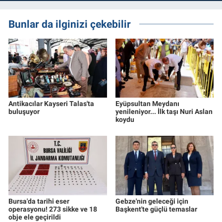
Bunlar da ilginizi çekebilir
Antikacılar Kayseri Talas'ta
Eyüpsultan Meydanı
buluşuyor
yenileniyor... İlk taşı Nuri Aslan
koydu
Bursa'da tarihi eser
Gebze'nin geleceği için
operasyonu! 273 sikke ve 18
Başkent'te güçlü temaslar
obje ele geçirildi