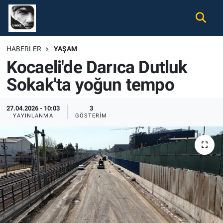
Gündem
Nöbetçi Eczaneler
HABERLER
YAŞAM
Kocaeli'de Darıca Dutluk
Ekonomi
Hava Durumu
Sokak'ta yoğun tempo
Spor
Namaz Vakitleri
27.04.2026 - 10:03
3
Magazin
Trafik Durumu
YAYINLANMA
GÖSTERIM
Tüm Haberler
Süper Lig Puan Durumu ve Fikstür
İletişim
Tüm Manşetler
Künye
Son Dakika Haberleri
Haber Arşivi