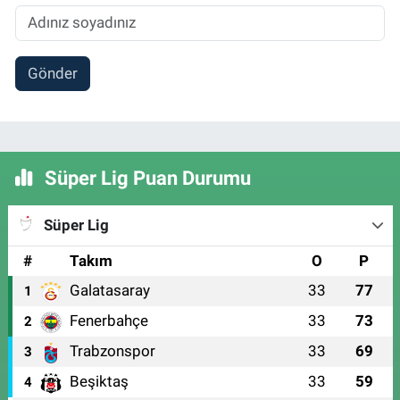
Gönder
Süper Lig Puan Durumu
Süper Lig
#
Takım
O
P
Galatasaray
33
77
1
Fenerbahçe
33
73
2
Trabzonspor
33
69
3
Beşiktaş
33
59
4