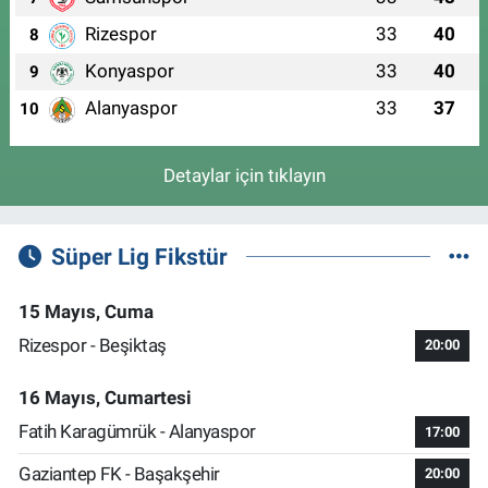
Rizespor
33
40
8
Konyaspor
33
40
9
Alanyaspor
33
37
10
Detaylar için tıklayın
Süper Lig Fikstür
15 Mayıs, Cuma
Rizespor - Beşiktaş
20:00
16 Mayıs, Cumartesi
Fatih Karagümrük - Alanyaspor
17:00
Gaziantep FK - Başakşehir
20:00