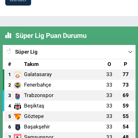
Süper Lig Puan Durumu
Süper Lig
#
Takım
O
P
Galatasaray
33
77
1
Fenerbahçe
33
73
2
Trabzonspor
33
69
3
Beşiktaş
33
59
4
Göztepe
33
55
5
Başakşehir
33
54
6
Samsunspor
33
48
7