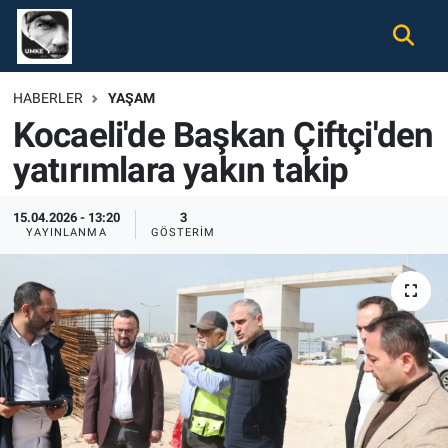
Gündem
Nöbetçi Eczaneler
HABERLER
YAŞAM
Kocaeli'de Başkan Çiftçi'den
Ekonomi
Hava Durumu
yatırımlara yakın takip
Spor
Namaz Vakitleri
15.04.2026 - 13:20
3
Magazin
Trafik Durumu
YAYINLANMA
GÖSTERIM
Tüm Haberler
Süper Lig Puan Durumu ve Fikstür
İletişim
Tüm Manşetler
Künye
Son Dakika Haberleri
Haber Arşivi