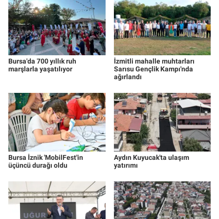
Bursa'da 700 yıllık ruh
İzmitli mahalle muhtarları
marşlarla yaşatılıyor
Sarısu Gençlik Kampı'nda
ağırlandı
Bursa İznik 'MobilFest'in
Aydın Kuyucak'ta ulaşım
üçüncü durağı oldu
yatırımı