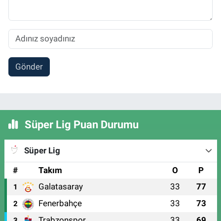
Gönder
Süper Lig Puan Durumu
Süper Lig
#
Takım
O
P
Galatasaray
33
77
1
Fenerbahçe
33
73
2
Trabzonspor
33
69
3