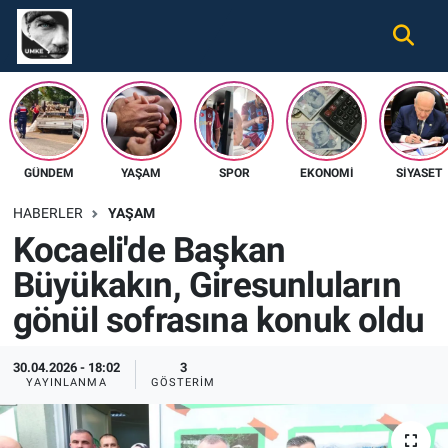
Gündem
Nöbetçi Eczaneler
Ekonomi
Hava Durumu
GÜNDEM
YAŞAM
SPOR
EKONOMI
SIYASET
Spor
Namaz Vakitleri
HABERLER
YAŞAM
Magazin
Trafik Durumu
Kocaeli'de Başkan
Büyükakın, Giresunluların
Tüm Haberler
Süper Lig Puan Durumu ve Fikstür
gönül sofrasına konuk oldu
İletişim
Tüm Manşetler
30.04.2026 - 18:02
3
Künye
Son Dakika Haberleri
YAYINLANMA
GÖSTERIM
Haber Arşivi