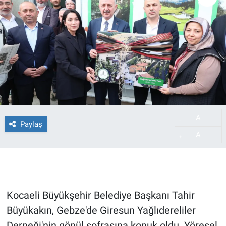
A
-
Paylaş
A
+
Kocaeli Büyükşehir Belediye Başkanı Tahir
Büyükakın, Gebze'de Giresun Yağlıdereliler
Derneği'nin gönül sofrasına konuk oldu. Yöresel