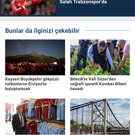
Salah Trabzonspor'da
Bunlar da ilginizi çekebilir
Kayseri Büyükşehir gökyüzü
Bilecik'te Vali Sözer'den
tutkunlarını Erciyes'te
coğrafi işaretli Kamber Biberi
buluşturacak
hasadı