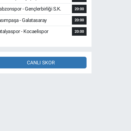
abzonspor - Gençlerbirliği S.K.
20:00
sımpaşa - Galatasaray
20:00
talyaspor - Kocaelispor
20:00
CANLI SKOR