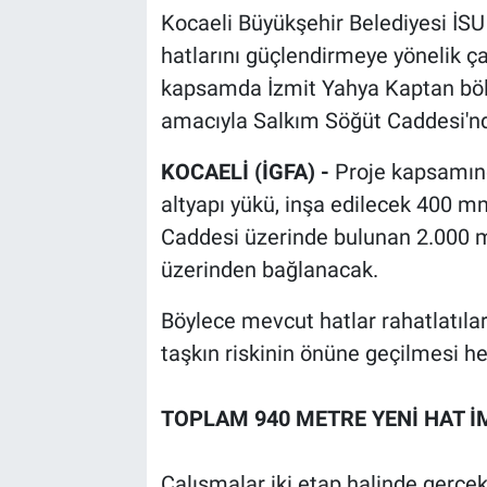
Kocaeli Büyükşehir Belediyesi İSU
hatlarını güçlendirmeye yönelik ça
kapsamda İzmit Yahya Kaptan böl
amacıyla Salkım Söğüt Caddesi'nd
KOCAELİ (İGFA) -
Proje kapsamın
altyapı yükü, inşa edilecek 400 m
Caddesi üzerinde bulunan 2.000 mm
üzerinden bağlanacak.
Böylece mevcut hatlar rahatlatıla
taşkın riskinin önüne geçilmesi he
TOPLAM 940 METRE YENİ HAT İ
Çalışmalar iki etap halinde gerçekle