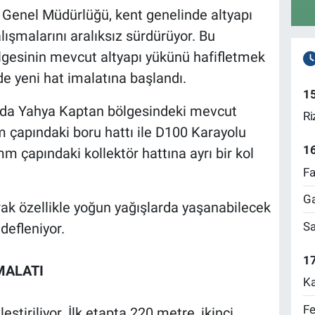
 Genel Müdürlüğü, kent genelinde altyapı
lışmalarını aralıksız sürdürüyor. Bu
gesinin mevcut altyapı yükünü hafifletmek
e yeni hat imalatına başlandı.
1
da Yahya Kaptan bölgesindeki mevcut
Ri
m çapındaki boru hattı ile D100 Karayolu
1
 çapındaki kollektör hattına ayrı bir kol
Fa
Ga
rak özellikle yoğun yağışlarda yaşanabilecek
Sa
defleniyor.
17
MALATI
Ka
Fe
ştiriliyor. İlk etapta 220 metre, ikinci