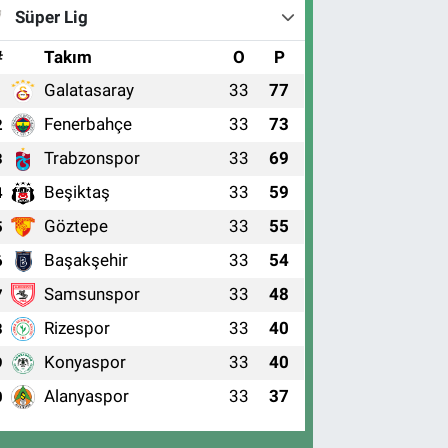
Süper Lig
#
Takım
O
P
Galatasaray
33
77
1
Fenerbahçe
33
73
2
Trabzonspor
33
69
3
Beşiktaş
33
59
4
Göztepe
33
55
5
Başakşehir
33
54
6
Samsunspor
33
48
7
Rizespor
33
40
8
Konyaspor
33
40
9
Alanyaspor
33
37
0