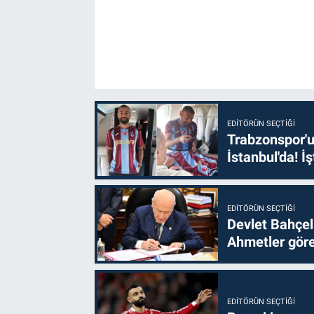
EDITÖRÜN SEÇTIĞI
Trabzonspor'u
İstanbul'da! İş
EDITÖRÜN SEÇTIĞI
Devlet Bahçel
Ahmetler göre
EDITÖRÜN SEÇTIĞI