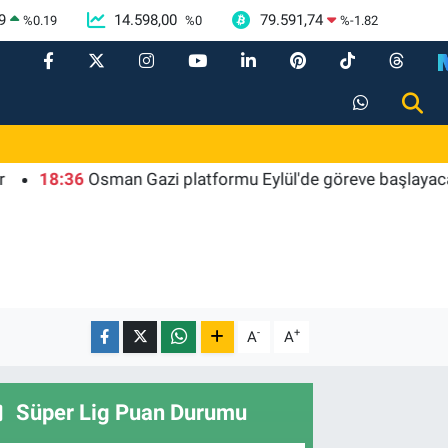
9
14.598,00
79.591,74
%
0.19
%
0
%
-1.82
8:36
Osman Gazi platformu Eylül'de göreve başlayacak... Gaba
-
+
A
A
Süper Lig Puan Durumu