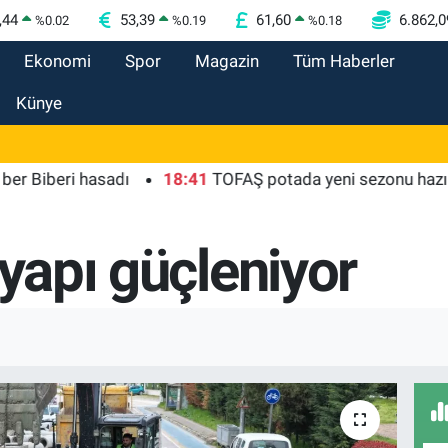
,44
53,39
61,60
6.862,0
%
0.02
%
0.19
%
0.18
Ekonomi
Spor
Magazin
Tüm Haberler
Künye
beri hasadı
18:41
TOFAŞ potada yeni sezonu hazır
1
tyapı güçleniyor