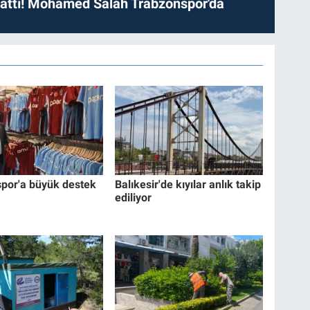
 attı! Mohamed Salah Trabzonspor'da
por'a büyük destek
Balıkesir'de kıyılar anlık takip
ediliyor