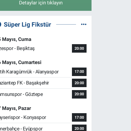
Detaylar için tıklayın
Süper Lig Fikstür
5 Mayıs, Cuma
zespor - Beşiktaş
20:00
6 Mayıs, Cumartesi
tih Karagümrük - Alanyaspor
17:00
ziantep FK - Başakşehir
20:00
msunspor - Göztepe
20:00
 Mayıs, Pazar
yserispor - Konyaspor
17:00
nerbahçe - Eyüpspor
20:00