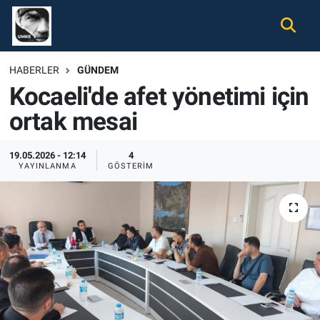
Gündem
Nöbetçi Eczaneler
HABERLER
GÜNDEM
Kocaeli'de afet yönetimi için
Ekonomi
Hava Durumu
ortak mesai
Spor
Namaz Vakitleri
19.05.2026 - 12:14
4
Magazin
Trafik Durumu
YAYINLANMA
GÖSTERIM
Tüm Haberler
Süper Lig Puan Durumu ve Fikstür
İletişim
Tüm Manşetler
Künye
Son Dakika Haberleri
Haber Arşivi