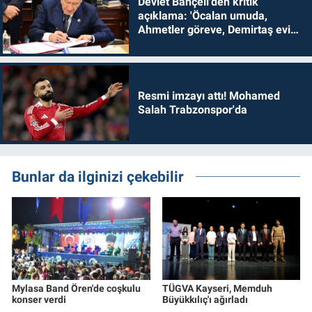
Devlet Bahçeli'den kritik
açıklama: 'Öcalan umuda,
Ahmetler göreve, Demirtaş evine
dönmelidir'
Resmi imzayı attı! Mohamed
Salah Trabzonspor'da
Bunlar da ilginizi çekebilir
Mylasa Band Ören'de coşkulu
TÜGVA Kayseri, Memduh
konser verdi
Büyükkılıç'ı ağırladı