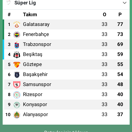
Süper Lig
#
Takım
O
P
Galatasaray
33
77
1
Fenerbahçe
33
73
2
Trabzonspor
33
69
3
Beşiktaş
33
59
4
Göztepe
33
55
5
Başakşehir
33
54
6
Samsunspor
33
48
7
Rizespor
33
40
8
Konyaspor
33
40
9
Alanyaspor
33
37
10