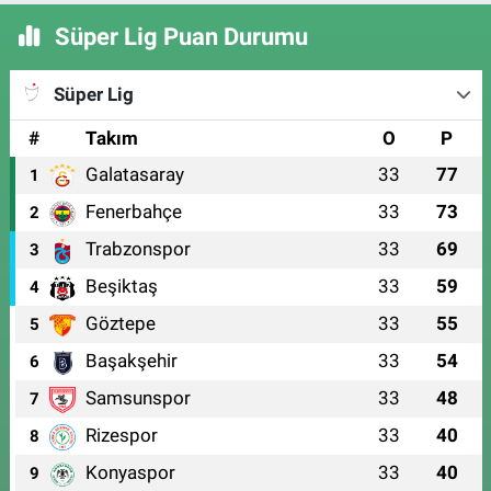
Süper Lig Puan Durumu
Süper Lig
#
Takım
O
P
Galatasaray
33
77
1
Fenerbahçe
33
73
2
Trabzonspor
33
69
3
Beşiktaş
33
59
4
Göztepe
33
55
5
Başakşehir
33
54
6
Samsunspor
33
48
7
Rizespor
33
40
8
Konyaspor
33
40
9