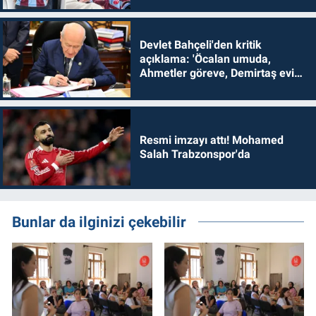
Devlet Bahçeli'den kritik
açıklama: 'Öcalan umuda,
Ahmetler göreve, Demirtaş evine
dönmelidir'
Resmi imzayı attı! Mohamed
Salah Trabzonspor'da
Bunlar da ilginizi çekebilir