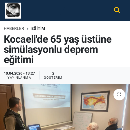
Gündem
Nöbetçi Eczaneler
HABERLER
EĞITIM
Kocaeli'de 65 yaş üstüne
Ekonomi
Hava Durumu
simülasyonlu deprem
Spor
Namaz Vakitleri
eğitimi
Magazin
Trafik Durumu
10.04.2026 - 13:27
2
YAYINLANMA
GÖSTERIM
Tüm Haberler
Süper Lig Puan Durumu ve Fikstür
İletişim
Tüm Manşetler
Künye
Son Dakika Haberleri
Haber Arşivi