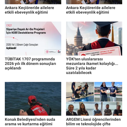
Ankara Keçiören'de ailelere
Ankara Keçiören'de ailelere
etkili ebeveynlik eğitimi
etkili ebeveynlik eğitimi
TÜBİTAK 1707 programında
YÖK'ten uluslararası
2026 yılı ilk dönem sonuçları
mezunlara ikamet kolaylığı...
açıklandı
Süre 2 yıla kadar
uzatılabilecek
Konak Belediyesi'nden suda
ARGEM Lisesi öğrencilerinden
arama ve kurtarma eğitimi
bilim ve teknolojide çifte