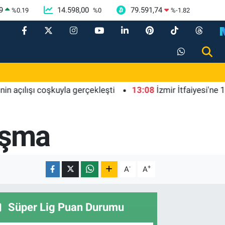
9
14.598,00
79.591,74
%
0.19
%
0
%
-1.82
ışı coşkuyla gerçekleşti
13:08
İzmir İtfaiyesi'ne 13,5 mily
ışma
-
+
A
A
Süper Lig Puan Durumu