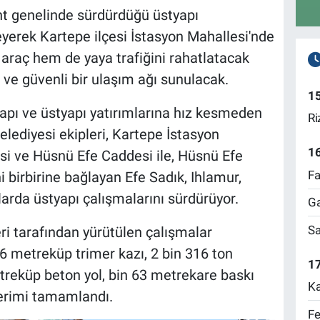
nt genelinde sürdürdüğü üstyapı
leyerek Kartepe ilçesi İstasyon Mahallesi'nde
araç hem de yaya trafiğini rahatlatacak
 ve güvenli bir ulaşım ağı sunulacak.
1
yapı ve üstyapı yatırımlarına hız kesmeden
Ri
ediyesi ekipleri, Kartepe İstasyon
1
i ve Hüsnü Efe Caddesi ile, Hüsnü Efe
Fa
 birbirine bağlayan Efe Sadık, Ihlamur,
arda üstyapı çalışmalarını sürdürüyor.
Ga
Sa
eri tarafından yürütülen çalışmalar
 metreküp trimer kazı, 2 bin 316 ton
17
treküp beton yol, bin 63 metrekare baskı
Ka
erimi tamamlandı.
Fe