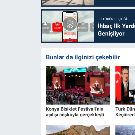
EDITÖRÜN SEÇTIĞI
İhbar, İlk Yar
Genişliyor
Bunlar da ilginizi çekebilir
Konya Bisiklet Festivali'nin
Türk Dün
açılışı coşkuyla gerçekleşti
Keçiören'