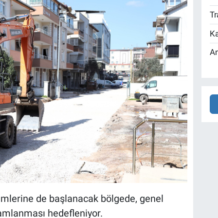
Tr
Ka
An
mlerine de başlanacak bölgede, genel
mamlanması hedefleniyor.