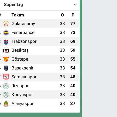
Süper Lig
#
Takım
O
P
Galatasaray
33
77
1
Fenerbahçe
33
73
2
Trabzonspor
33
69
3
Beşiktaş
33
59
4
Göztepe
33
55
5
Başakşehir
33
54
6
Samsunspor
33
48
7
Rizespor
33
40
8
Konyaspor
33
40
9
Alanyaspor
33
37
0