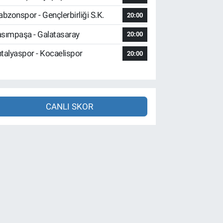
abzonspor - Gençlerbirliği S.K.
20:00
sımpaşa - Galatasaray
20:00
talyaspor - Kocaelispor
20:00
CANLI SKOR