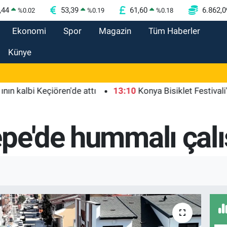
,44
53,39
61,60
6.862,0
%
0.02
%
0.19
%
0.18
Ekonomi
Spor
Magazin
Tüm Haberler
Künye
i Keçiören'de attı
13:10
Konya Bisiklet Festivali'nin açıl
epe'de hummalı çal