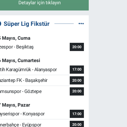
Detaylar için tıklayın
Süper Lig Fikstür
5 Mayıs, Cuma
zespor - Beşiktaş
20:00
6 Mayıs, Cumartesi
tih Karagümrük - Alanyaspor
17:00
ziantep FK - Başakşehir
20:00
msunspor - Göztepe
20:00
 Mayıs, Pazar
yserispor - Konyaspor
17:00
nerbahçe - Eyüpspor
20:00