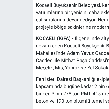
Kocaeli Büyükşehir Belediyesi, ke
yatırımlarına bir yenisini daha ek
çalışmalarına devam ediyor. Hem 
projeyle bölge sakinlerine modern
KOCAELİ (İGFA) -
İl genelinde alt
devam eden Kocaeli Büyükşehir Bel
Mahallesi'nde Adem Yavuz Caddes
Caddesi ile Mithat Paşa Caddesi'ni
Meşelik, Mis, Yaprak ve Yel Sokakl
Fen İşleri Dairesi Başkanlığı ekipl
kapsamında bugüne kadar 2 bin 66
binder, 3 bin 278 ton PMT, 415 me
beton ve 190 ton bitümlü temel s