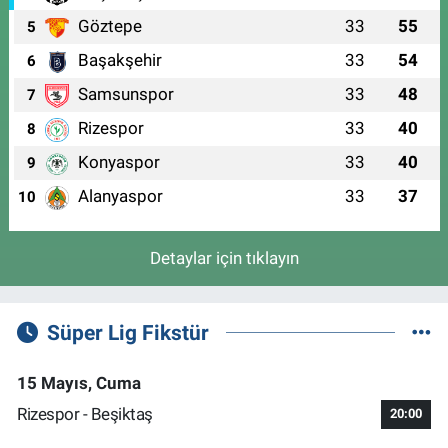
Göztepe
33
55
5
Başakşehir
33
54
6
Samsunspor
33
48
7
Rizespor
33
40
8
Konyaspor
33
40
9
Alanyaspor
33
37
10
Detaylar için tıklayın
Süper Lig Fikstür
15 Mayıs, Cuma
Rizespor - Beşiktaş
20:00