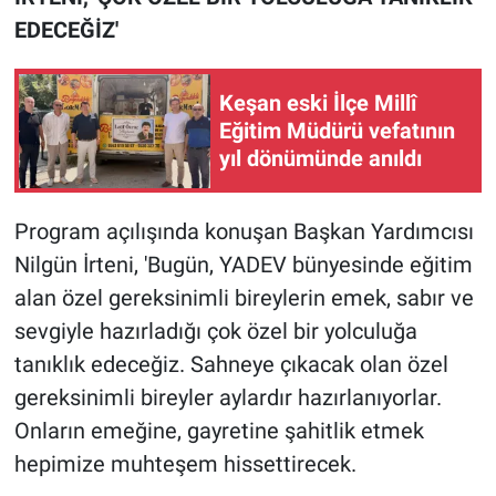
EDECEĞİZ'
Keşan eski İlçe Millî
Eğitim Müdürü vefatının
yıl dönümünde anıldı
Program açılışında konuşan Başkan Yardımcısı
Nilgün İrteni, 'Bugün, YADEV bünyesinde eğitim
alan özel gereksinimli bireylerin emek, sabır ve
sevgiyle hazırladığı çok özel bir yolculuğa
tanıklık edeceğiz. Sahneye çıkacak olan özel
gereksinimli bireyler aylardır hazırlanıyorlar.
Onların emeğine, gayretine şahitlik etmek
hepimize muhteşem hissettirecek.