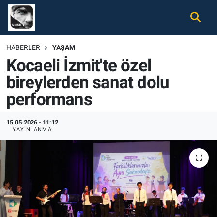
Gündem
Nöbetçi Eczaneler
HABERLER
YAŞAM
Kocaeli İzmit'te özel
Ekonomi
Hava Durumu
bireylerden sanat dolu
Spor
Namaz Vakitleri
performans
Magazin
Trafik Durumu
15.05.2026 - 11:12
YAYINLANMA
Tüm Haberler
Süper Lig Puan Durumu ve Fikstür
İletişim
Tüm Manşetler
Künye
Son Dakika Haberleri
Haber Arşivi