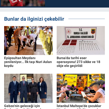
Bunlar da ilginizi çekebilir
Eyüpsultan Meydanı
Bursa'da tarihi eser
yenileniyor... İlk taşı Nuri Aslan
operasyonu! 273 sikke ve 18
koydu
obje ele geçirildi
Gebze'nin geleceği için
İstanbul Maltepe'de çocuklar