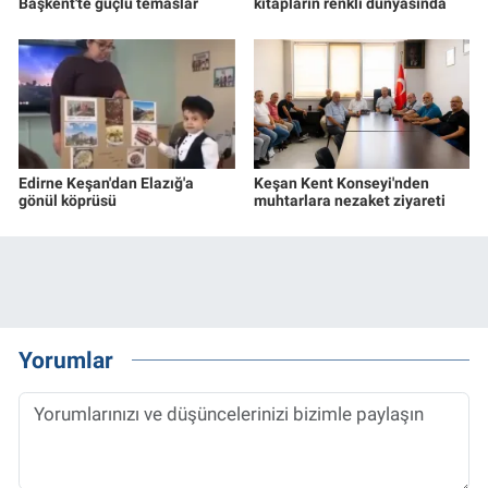
Başkent'te güçlü temaslar
kitapların renkli dünyasında
Edirne Keşan'dan Elazığ'a
Keşan Kent Konseyi'nden
gönül köprüsü
muhtarlara nezaket ziyareti
Yorumlar