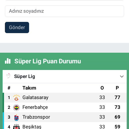
Gönder
Süper Lig Puan Durumu
Süper Lig
#
Takım
O
P
Galatasaray
33
77
1
Fenerbahçe
33
73
2
Trabzonspor
33
69
3
Beşiktaş
33
59
4