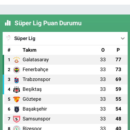
Süper Lig Puan Durumu
Süper Lig
#
Takım
O
P
Galatasaray
33
77
1
Fenerbahçe
33
73
2
Trabzonspor
33
69
3
Beşiktaş
33
59
4
Göztepe
33
55
5
Başakşehir
33
54
6
Samsunspor
33
48
7
Rizespor
33
40
8