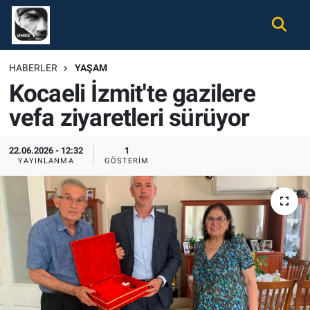
Gündem
Nöbetçi Eczaneler
HABERLER
YAŞAM
Kocaeli İzmit'te gazilere
Ekonomi
Hava Durumu
vefa ziyaretleri sürüyor
Spor
Namaz Vakitleri
22.06.2026 - 12:32
1
Magazin
Trafik Durumu
YAYINLANMA
GÖSTERIM
Tüm Haberler
Süper Lig Puan Durumu ve Fikstür
İletişim
Tüm Manşetler
Künye
Son Dakika Haberleri
Haber Arşivi