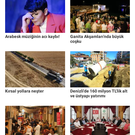
Arabesk müziğinin acı kaybı!
Ganita Akşamları'nda büyük
coşku
Kırsal yollara neşter
Denizli'de 160 milyon TL'lik alt
ve üstyapı yatırımı