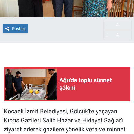
A
-
Paylaş
A
+
Ağrı'da toplu sünnet
şöleni
Kocaeli İzmit Belediyesi, Gölcük'te yaşayan
Kıbrıs Gazileri Salih Hazar ve Hidayet Sağlar'ı
ziyaret ederek gazilere yönelik vefa ve minnet