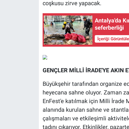
coşkusu zirve yapacak.
Antalya'da K
seferberliği
İçeriği Görüntül
GENÇLER MİLLİ İRADE'YE AKIN E
Büyükşehir tarafından organize ed
heyecana sahne oluyor. Zaman zam
EnFest'e katılmak için Milli İrade 
alanında kurulan sahne ve stantlard
çalışmaları ve etkileşimli aktivit
tadını çıkarıyor. Etkinlikler, paza