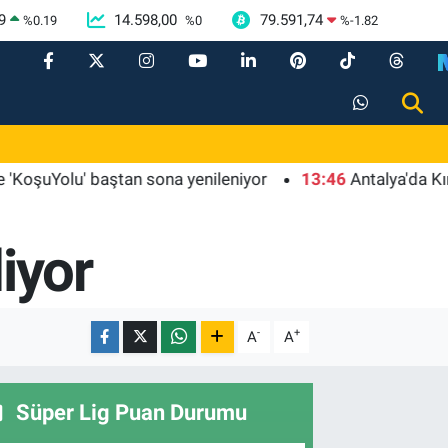
9
14.598,00
79.591,74
%
0.19
%
0
%
-1.82
uYolu' baştan sona yenileniyor
13:46
Antalya'da Kırkgöz 
iyor
-
+
A
A
Süper Lig Puan Durumu