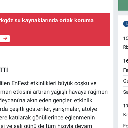
ırkgöz su kaynaklarında ortak koruma
1
e
Ri
1
TTİ
Fa
Ga
ilen EnFest etkinlikleri büyük coşku ve
an etkisini artıran yağışlı havaya rağmen
Sa
Meydanı'na akın eden gençler, etkinlik
17
a çeşitli gösteriler, yarışmalar, atölye
Ka
elere katılarak gönüllerince eğlenmenin
rtesi ve salı günü de tüm hızıyla devam
Fe