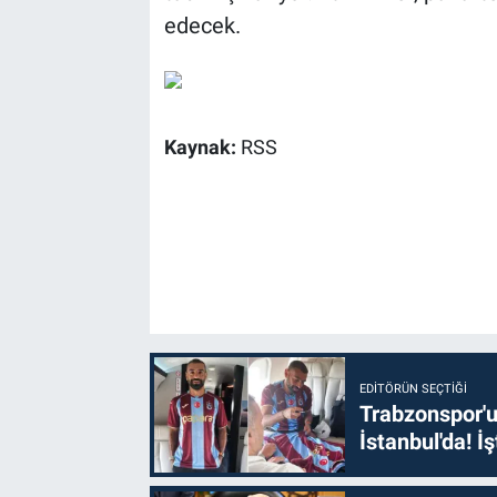
edecek.
Kaynak:
RSS
EDITÖRÜN SEÇTIĞI
Trabzonspor'u
İstanbul'da! İş