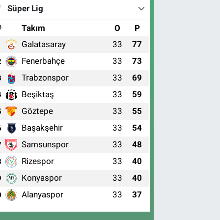
Süper Lig
#
Takım
O
P
Galatasaray
33
77
1
Fenerbahçe
33
73
2
Trabzonspor
33
69
3
Beşiktaş
33
59
4
Göztepe
33
55
5
Başakşehir
33
54
6
Samsunspor
33
48
7
Rizespor
33
40
8
Konyaspor
33
40
9
Alanyaspor
33
37
0