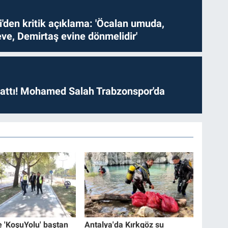
i'den kritik açıklama: 'Öcalan umuda,
ve, Demirtaş evine dönmelidir'
 attı! Mohamed Salah Trabzonspor'da
e 'KoşuYolu' baştan
Antalya'da Kırkgöz su