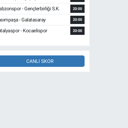
abzonspor - Gençlerbirliği S.K.
20:00
sımpaşa - Galatasaray
20:00
talyaspor - Kocaelispor
20:00
CANLI SKOR