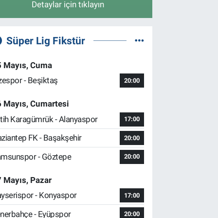
Detaylar için tıklayın
Süper Lig Fikstür
5 Mayıs, Cuma
zespor - Beşiktaş
20:00
6 Mayıs, Cumartesi
tih Karagümrük - Alanyaspor
17:00
ziantep FK - Başakşehir
20:00
msunspor - Göztepe
20:00
 Mayıs, Pazar
yserispor - Konyaspor
17:00
nerbahçe - Eyüpspor
20:00