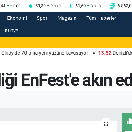
,44
53,39
61,60
6.862,0
%
0.02
%
0.19
%
0.18
Ekonomi
Spor
Magazin
Tüm Haberler
Künye
de 70 bina yeni yüzüne kavuşuyor
13:52
Denizli'de 'Koş
iği EnFest'e akın ed