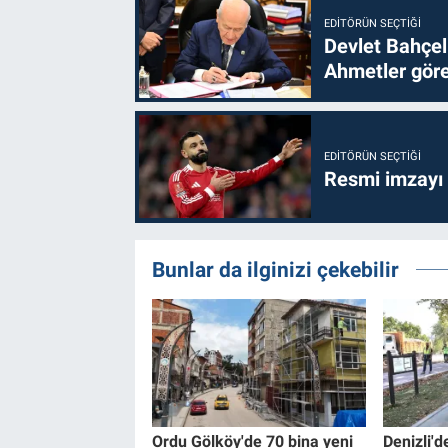
EDITÖRÜN SEÇTIĞI
Devlet Bahçel
Ahmetler göre
EDITÖRÜN SEÇTIĞI
Resmi imzayı
Bunlar da ilginizi çekebilir
Ordu Gölköy'de 70 bina yeni
Denizli'd