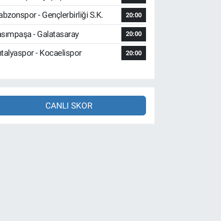
abzonspor - Gençlerbirliği S.K.
20:00
sımpaşa - Galatasaray
20:00
talyaspor - Kocaelispor
20:00
CANLI SKOR