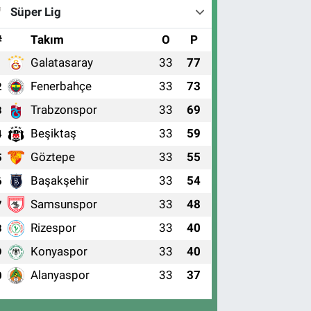
Süper Lig
#
Takım
O
P
Galatasaray
33
77
1
Fenerbahçe
33
73
2
Trabzonspor
33
69
3
Beşiktaş
33
59
4
Göztepe
33
55
5
Başakşehir
33
54
6
Samsunspor
33
48
7
Rizespor
33
40
8
Konyaspor
33
40
9
Alanyaspor
33
37
0