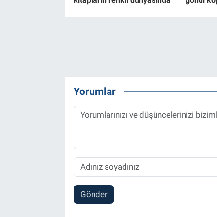
kitapların renkli dünyasında
gönül kö
Yorumlar
Gönder