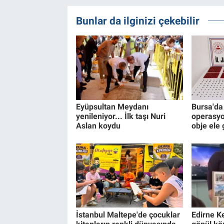
Bunlar da ilginizi çekebilir
Eyüpsultan Meydanı
Bursa'da 
yenileniyor... İlk taşı Nuri
operasyo
Aslan koydu
obje ele 
İstanbul Maltepe'de çocuklar
Edirne K