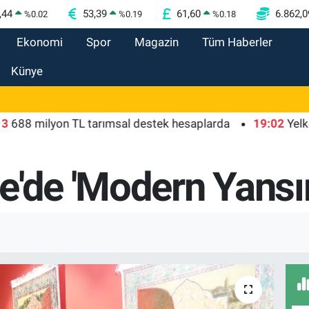
,44
53,39
61,60
6.862,0
%
0.02
%
0.19
%
0.18
Ekonomi
Spor
Magazin
Tüm Haberler
Künye
milyon TL tarımsal destek hesaplarda
19:02
Yelkenciler
e'de 'Modern Yansım