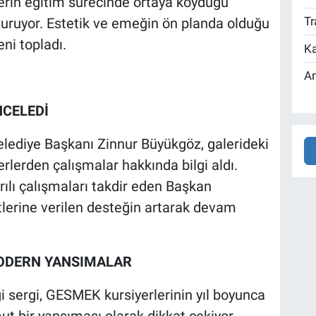
rlerin eğitim sürecinde ortaya koyduğu
Tr
turuyor. Estetik ve emeğin ön planda olduğu
ni topladı.
Ka
An
NCELEDİ
Belediye Başkanı Zinnur Büyükgöz, galerideki
erlerden çalışmalar hakkında bilgi aldı.
ılı çalışmaları takdir eden Başkan
tlerine verilen desteğin artarak devam
ODERN YANSIMALAR
i sergi, GESMEK kursiyerlerinin yıl boyunca
mut bir yansıması olarak dikkat çekiyor.