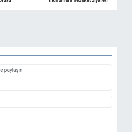
prüsü
muhtarlara nezaket ziyareti