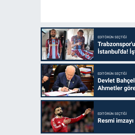
EDITÖRÜN SEÇTIĞI
Trabzonspor'u
İstanbul'da! İş
EDITÖRÜN SEÇTIĞI
Devlet Bahçel
Ahmetler göre
EDITÖRÜN SEÇTIĞI
Resmi imzayı