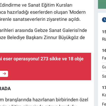
Edindirme ve Sanat Eğitim Kursları
nca hazırladığı eserlerden oluşan 'Modern
renle sanatseverlerin ziyaretine açıldı.
arihleri arasında Gebze Sanat Galerisi'nde
1
ebze Belediye Başkanı Zinnur Büyükgöz de
Ri
1
Fa
hi eser operasyonu! 273 sikke ve 18 obje
Ga
e
Sa
17
ARADA
Ka
esim branşlarında hazırlanan birbirinden özel
Fe