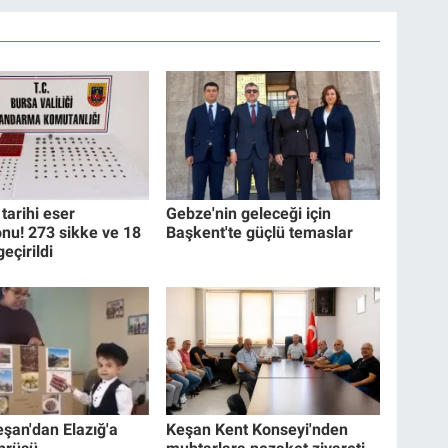
tarihi eser
Gebze'nin geleceği için
nu! 273 sikke ve 18
Başkent'te güçlü temaslar
geçirildi
eşan'dan Elazığ'a
Keşan Kent Konseyi'nden