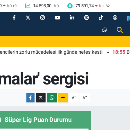
9
14.598,00
79.591,74
%
0.19
%
0
%
-1.82
in zorlu mücadelesi ilk günde nefes kesti
18:55
Bursa'da 
alar' sergisi
-
+
A
A
Süper Lig Puan Durumu