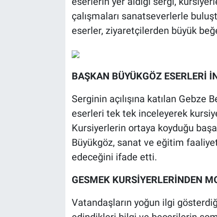
eserlerin yer aldığı sergi, kursiye
çalışmaları sanatseverlerle buluş
eserler, ziyaretçilerden büyük beğe
BAŞKAN BÜYÜKGÖZ ESERLERİ İ
Serginin açılışına katılan Gebze 
eserleri tek tek inceleyerek kursiy
Kursiyerlerin ortaya koyduğu başar
Büyükgöz, sanat ve eğitim faaliye
edeceğini ifade etti.
GESMEK KURSİYERLERİNDEN M
Vatandaşların yoğun ilgi gösterdiğ
edindikleri bilgi ve becerilerin so