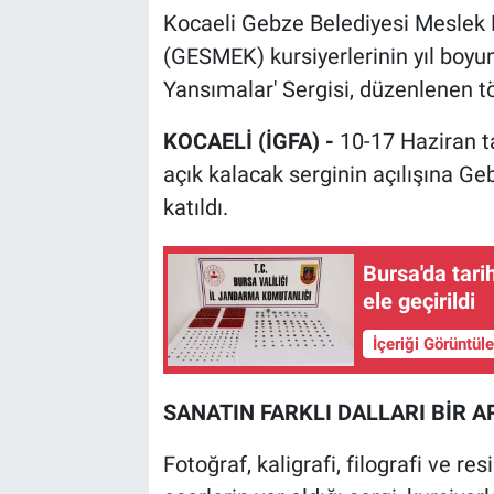
Kocaeli Gebze Belediyesi Meslek 
(GESMEK) kursiyerlerinin yıl boyu
Yansımalar' Sergisi, düzenlenen tö
KOCAELİ (İGFA) -
10-17 Haziran t
açık kalacak serginin açılışına G
katıldı.
Bursa'da tari
ele geçirildi
İçeriği Görüntül
SANATIN FARKLI DALLARI BİR 
Fotoğraf, kaligrafi, filografi ve r