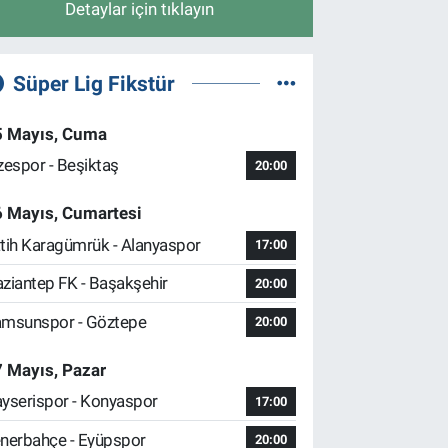
Detaylar için tıklayın
Süper Lig Fikstür
5 Mayıs, Cuma
zespor - Beşiktaş
20:00
6 Mayıs, Cumartesi
tih Karagümrük - Alanyaspor
17:00
ziantep FK - Başakşehir
20:00
msunspor - Göztepe
20:00
 Mayıs, Pazar
yserispor - Konyaspor
17:00
nerbahçe - Eyüpspor
20:00