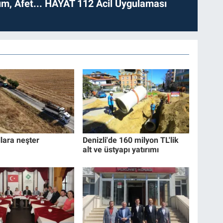
dım, Afet... HAYAT 112 Acil Uygulaması
llara neşter
Denizli'de 160 milyon TL'lik
alt ve üstyapı yatırımı