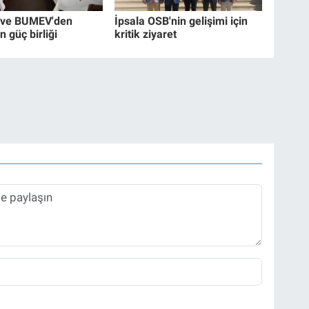
ve BUMEV'den
İpsala OSB'nin gelişimi için
n güç birliği
kritik ziyaret