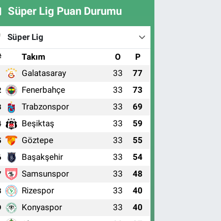
Süper Lig Puan Durumu
Süper Lig
#
Takım
O
P
Galatasaray
33
77
1
Fenerbahçe
33
73
2
Trabzonspor
33
69
3
Beşiktaş
33
59
4
Göztepe
33
55
5
Başakşehir
33
54
6
Samsunspor
33
48
7
Rizespor
33
40
8
Konyaspor
33
40
9