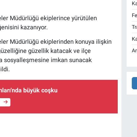
Ka
Fe
ler Müdürlüğü ekiplerince yürütülen
ğenisini kazanıyor.
Tr
Ka
ler Müdürlüğü ekiplerinden konuya ilişkin
üzelliğine güzellik katacak ve ilçe
An
da sosyalleşmesine imkan sunacak
ldi.
ları'nda büyük coşku
e