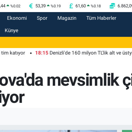
,44
53,39
61,60
6.862,0
%
0.02
%
0.19
%
0.18
Ekonomi
Spor
Magazin
Tüm Haberler
Künye
ıyor
18:15
Denizli'de 160 milyon TL'lik alt ve üstyapı yatı
rova'da mevsimlik ç
iyor