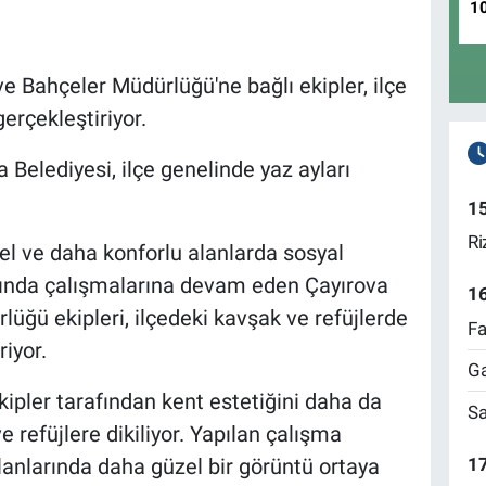
1
e Bahçeler Müdürlüğü'ne bağlı ekipler, ilçe
erçekleştiriyor.
 Belediyesi, ilçe genelinde yaz ayları
1
Ri
el ve daha konforlu alanlarda sosyal
ında çalışmalarına devam eden Çayırova
1
üğü ekipleri, ilçedeki kavşak ve refüjlerde
Fa
iyor.
Ga
kipler tarafından kent estetiğini daha da
Sa
 refüjlere dikiliyor. Yapılan çalışma
17
lanlarında daha güzel bir görüntü ortaya