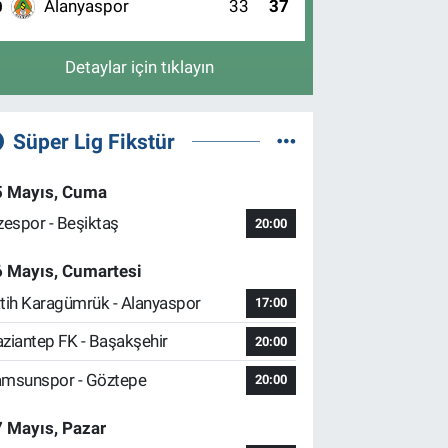
Alanyaspor
33
37
0
Detaylar için tıklayın
Süper Lig Fikstür
5 Mayıs, Cuma
zespor - Beşiktaş
20:00
6 Mayıs, Cumartesi
tih Karagümrük - Alanyaspor
17:00
ziantep FK - Başakşehir
20:00
msunspor - Göztepe
20:00
 Mayıs, Pazar