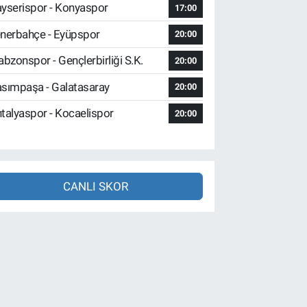
yserispor - Konyaspor
17:00
nerbahçe - Eyüpspor
20:00
abzonspor - Gençlerbirliği S.K.
20:00
sımpaşa - Galatasaray
20:00
talyaspor - Kocaelispor
20:00
CANLI SKOR