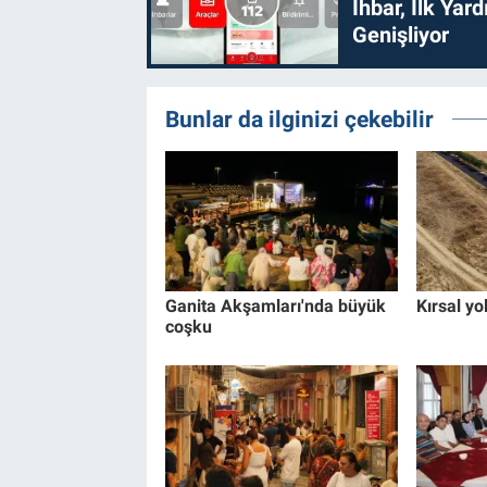
İhbar, İlk Yar
Genişliyor
Bunlar da ilginizi çekebilir
Ganita Akşamları'nda büyük
Kırsal yo
coşku