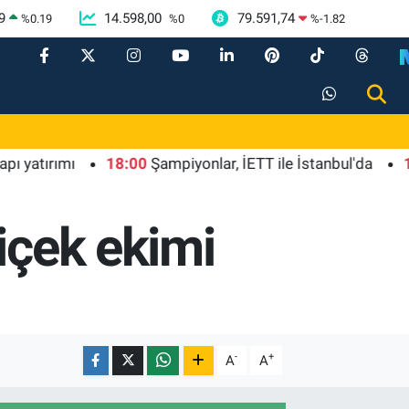
9
14.598,00
79.591,74
%
0.19
%
0
%
-1.82
rımı
18:00
Şampiyonlar, İETT ile İstanbul'da
19:00
G
içek ekimi
-
+
A
A