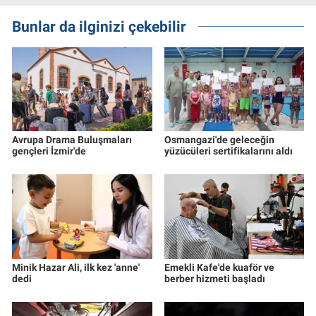
Bunlar da ilginizi çekebilir
Avrupa Drama Buluşmaları
Osmangazi'de geleceğin
gençleri İzmir'de
yüzücüleri sertifikalarını aldı
Minik Hazar Ali, ilk kez 'anne'
Emekli Kafe'de kuaför ve
dedi
berber hizmeti başladı