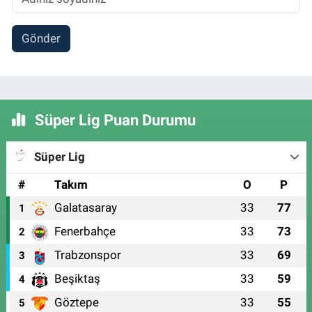
Gönder
Süper Lig Puan Durumu
Süper Lig
#
Takım
O
P
Galatasaray
33
77
1
Fenerbahçe
33
73
2
Trabzonspor
33
69
3
Beşiktaş
33
59
4
Göztepe
33
55
5