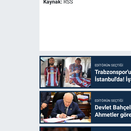
Kaynak:
RSS
EDITÖRÜN SEÇTIĞI
Trabzonspor'u
İstanbul'da! İş
EDITÖRÜN SEÇTIĞI
Devlet Bahçel
Ahmetler göre