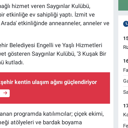
bağlı hizmet veren Saygınlar Kulübü,
r etkinliğe ev sahipliği yaptı. İzmit ve
 Arada' etkinliğinde anneanneler, anneler ve
1
ir Belediyesi Engelli ve Yaşlı Hizmetleri
Ri
t gösteren Saygınlar Kulübü, '3 Kuşak Bir
1
ü kutladı.
Fa
Ga
şehir kentin ulaşım ağını güçlendiriyor
Sa
e
17
lanan programda katılımcılar; çiçek ekimi,
Ka
meği atölyeleri ve bardak boyama
Fe