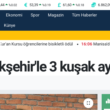
,44
53,39
61,60
6.862,0
%
0.02
%
0.19
%
0.18
Ekonomi
Spor
Magazin
Tüm Haberler
Künye
rsu öğrencilerine bisikletli ödül
16:06
Manisa'da 25 yıl
kşehir'le 3 kuşak 