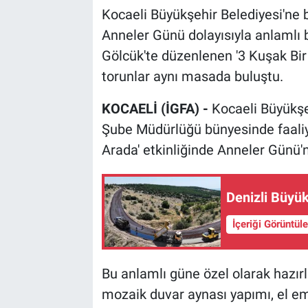
Kocaeli Büyükşehir Belediyesi'ne 
Anneler Günü dolayısıyla anlamlı bi
Gölcük'te düzenlenen '3 Kuşak Bir
torunlar aynı masada buluştu.
KOCAELİ (İGFA) -
Kocaeli Büyükşeh
Şube Müdürlüğü bünyesinde faaliye
Arada' etkinliğinde Anneler Günü'n
Denizli Büyük
İçeriği Görüntül
Bu anlamlı güne özel olarak hazır
mozaik duvar aynası yapımı, el e