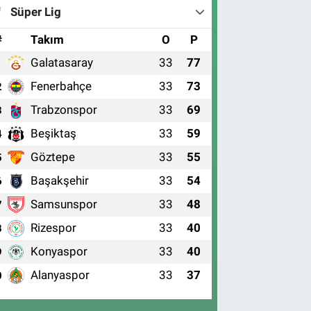
Süper Lig
#
Takım
O
P
Galatasaray
33
77
1
Fenerbahçe
33
73
2
Trabzonspor
33
69
3
Beşiktaş
33
59
4
Göztepe
33
55
5
Başakşehir
33
54
6
Samsunspor
33
48
7
Rizespor
33
40
8
Konyaspor
33
40
9
Alanyaspor
33
37
0