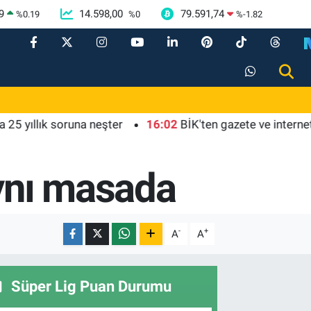
9
14.598,00
79.591,74
%
0.19
%
0
%
-1.82
lık soruna neşter
16:02
BİK'ten gazete ve internet haber 
aynı masada
-
+
A
A
Süper Lig Puan Durumu