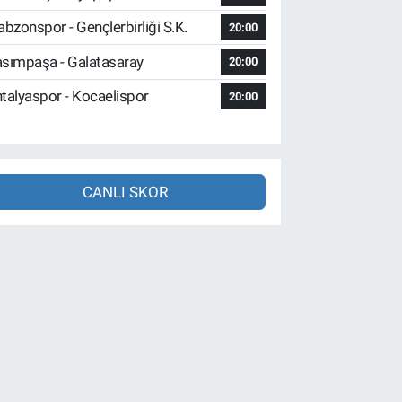
abzonspor - Gençlerbirliği S.K.
20:00
sımpaşa - Galatasaray
20:00
talyaspor - Kocaelispor
20:00
CANLI SKOR