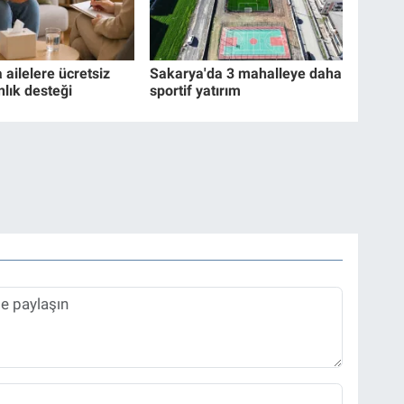
ailelere ücretsiz
Sakarya'da 3 mahalleye daha
lık desteği
sportif yatırım