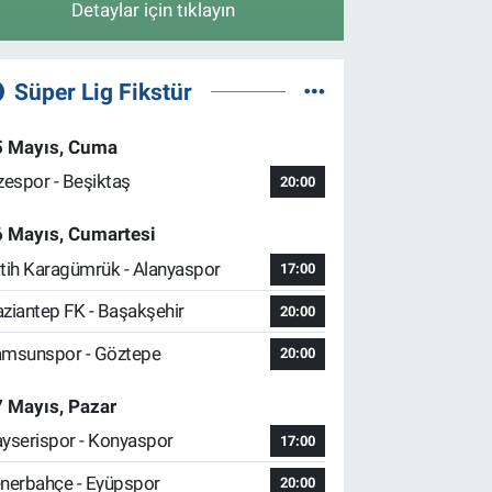
Detaylar için tıklayın
Süper Lig Fikstür
5 Mayıs, Cuma
zespor - Beşiktaş
20:00
6 Mayıs, Cumartesi
tih Karagümrük - Alanyaspor
17:00
ziantep FK - Başakşehir
20:00
msunspor - Göztepe
20:00
 Mayıs, Pazar
yserispor - Konyaspor
17:00
nerbahçe - Eyüpspor
20:00