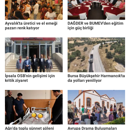
Ayvalık'ta üretici ve el emeği
DAĞDER ve BUMEV'den eğitim
pazarı renk katıyor
için güç birliği
İpsala OSB'nin gelişimi için
Bursa Büyükşehir Harmancık'ta
kritik ziyaret
da yolları yeniliyor
Ağrı'da toplu sünnet şöleni
Avrupa Drama Buluşmaları