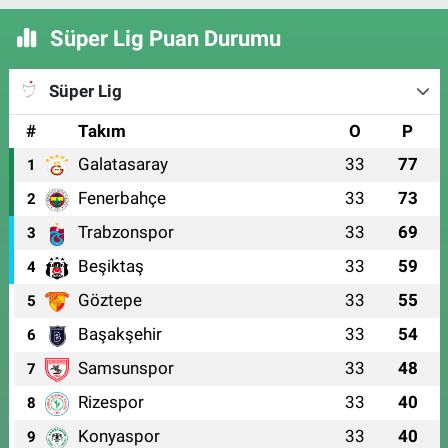
Süper Lig Puan Durumu
Süper Lig
#
Takım
O
P
Galatasaray
33
77
1
Fenerbahçe
33
73
2
Trabzonspor
33
69
3
Beşiktaş
33
59
4
Göztepe
33
55
5
Başakşehir
33
54
6
Samsunspor
33
48
7
Rizespor
33
40
8
Konyaspor
33
40
9