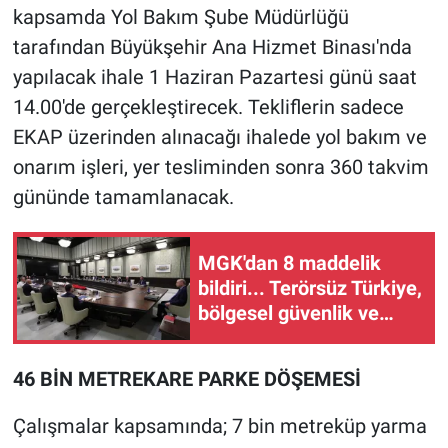
kapsamda Yol Bakım Şube Müdürlüğü
tarafından Büyükşehir Ana Hizmet Binası'nda
yapılacak ihale 1 Haziran Pazartesi günü saat
14.00'de gerçekleştirecek. Tekliflerin sadece
EKAP üzerinden alınacağı ihalede yol bakım ve
onarım işleri, yer tesliminden sonra 360 takvim
gününde tamamlanacak.
MGK'dan 8 maddelik
bildiri... Terörsüz Türkiye,
bölgesel güvenlik ve
Gazze mesajı
46 BİN METREKARE PARKE DÖŞEMESİ
Çalışmalar kapsamında; 7 bin metreküp yarma