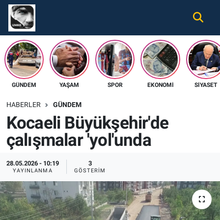
Gündem
Nöbetçi Eczaneler
Ekonomi
Hava Durumu
GÜNDEM
YAŞAM
SPOR
EKONOMI
SIYASET
Spor
Namaz Vakitleri
HABERLER
GÜNDEM
Magazin
Trafik Durumu
Kocaeli Büyükşehir'de
çalışmalar 'yol'unda
Tüm Haberler
Süper Lig Puan Durumu ve Fikstür
İletişim
Tüm Manşetler
28.05.2026 - 10:19
3
YAYINLANMA
GÖSTERIM
Künye
Son Dakika Haberleri
Haber Arşivi