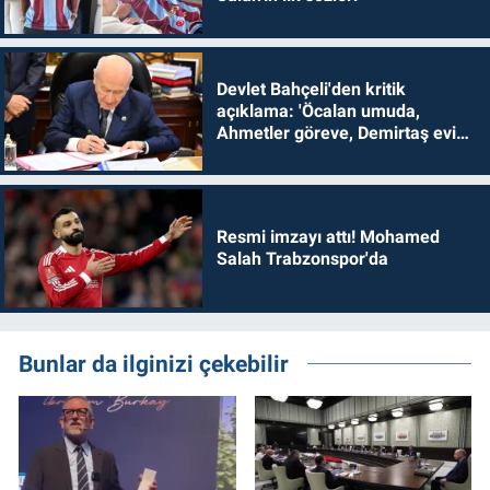
Devlet Bahçeli'den kritik
açıklama: 'Öcalan umuda,
Ahmetler göreve, Demirtaş evine
dönmelidir'
Resmi imzayı attı! Mohamed
Salah Trabzonspor'da
Bunlar da ilginizi çekebilir