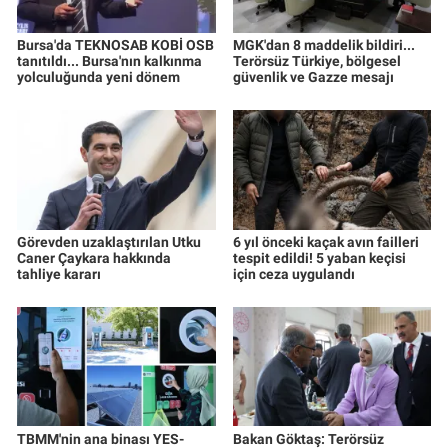
Bursa'da TEKNOSAB KOBİ OSB
MGK'dan 8 maddelik bildiri...
tanıtıldı... Bursa'nın kalkınma
Terörsüz Türkiye, bölgesel
yolculuğunda yeni dönem
güvenlik ve Gazze mesajı
Görevden uzaklaştırılan Utku
6 yıl önceki kaçak avın failleri
Caner Çaykara hakkında
tespit edildi! 5 yaban keçisi
tahliye kararı
için ceza uygulandı
TBMM'nin ana binası YES-
Bakan Göktaş: Terörsüz