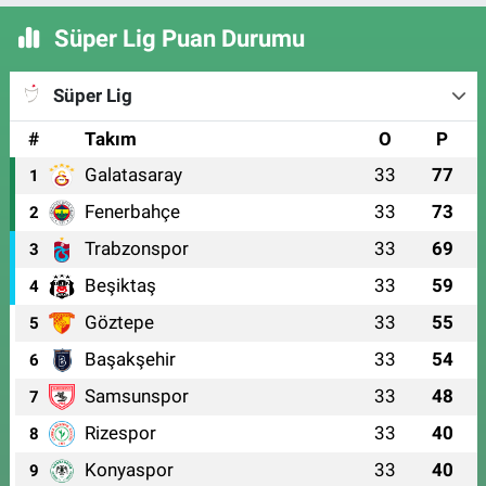
Süper Lig Puan Durumu
Süper Lig
#
Takım
O
P
Galatasaray
33
77
1
Fenerbahçe
33
73
2
Trabzonspor
33
69
3
Beşiktaş
33
59
4
Göztepe
33
55
5
Başakşehir
33
54
6
Samsunspor
33
48
7
Rizespor
33
40
8
Konyaspor
33
40
9