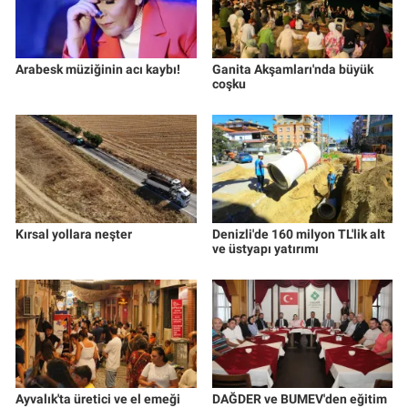
Arabesk müziğinin acı kaybı!
Ganita Akşamları'nda büyük
coşku
Kırsal yollara neşter
Denizli'de 160 milyon TL'lik alt
ve üstyapı yatırımı
Ayvalık'ta üretici ve el emeği
DAĞDER ve BUMEV'den eğitim