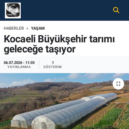
Gündem
Nöbetçi Eczaneler
HABERLER
YAŞAM
Kocaeli Büyükşehir tarımı
Ekonomi
Hava Durumu
geleceğe taşıyor
Spor
Namaz Vakitleri
06.07.2026 - 11:03
1
Magazin
Trafik Durumu
YAYINLANMA
GÖSTERIM
Tüm Haberler
Süper Lig Puan Durumu ve Fikstür
İletişim
Tüm Manşetler
Künye
Son Dakika Haberleri
Haber Arşivi