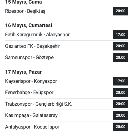
15 Mayıs, Cuma
Rizespor - Beşiktaş
20:00
16 Mayıs, Cumartesi
Fatih Karagümrük - Alanyaspor
17:00
Gaziantep FK - Başakşehir
20:00
Samsunspor - Göztepe
20:00
17 Mayıs, Pazar
Kayserispor - Konyaspor
17:00
Fenerbahçe - Eyüpspor
20:00
Trabzonspor - Gençlerbirliği S.K.
20:00
Kasımpaşa - Galatasaray
20:00
Antalyaspor - Kocaelispor
20:00