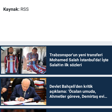
Kaynak:
RSS
Trabzonspor'un yeni transferi
Mohamed Salah İstanbul'da! İşte
Salah'ın ilk sözleri
Devlet Bahçeli'den kritik
açıklama: 'Öcalan umuda,
Ahmetler göreve, Demirtaş evine
dönmelidir'