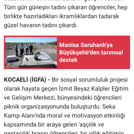
Tüm gün güneşin tadını çıkaran öğrenciler, hep
birlikte hazırladıkları ikramlıklardan tadarak
güzel havanın tadını çıkardı.
Manisa Saruhanlı'ya
Büyükşehir'den tarımsal
destek
KOCAELİ (İGFA) -
Bir sosyal sorumluluk projesi
olarak hayata geçen İzmit Beyaz Kalpler Eğitim
ve Gelişim Merkezi, bünyesindeki öğrencileri
piknik organizasyonunda buluşturdu. Seka
Kamp Alanı'nda moral ve motivasyon etkinliği
kapsamında bir araya gelen 'aşçılık ve
pastacılık' branşı öğrencileri, bir yıllık eğitimin