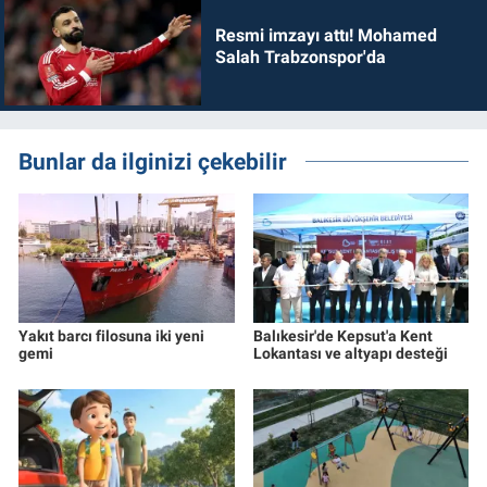
Resmi imzayı attı! Mohamed
Salah Trabzonspor'da
Bunlar da ilginizi çekebilir
Yakıt barcı filosuna iki yeni
Balıkesir'de Kepsut'a Kent
gemi
Lokantası ve altyapı desteği