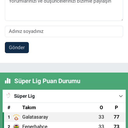
Gönder
Süper Lig Puan Durumu
Süper Lig
#
Takım
O
P
Galatasaray
33
77
1
Fenerbahçe
33
73
2