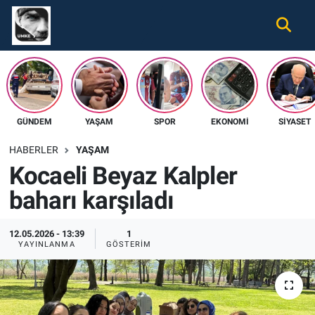
Gündem
Nöbetçi Eczaneler
Ekonomi
Hava Durumu
GÜNDEM
YAŞAM
SPOR
EKONOMI
SIYASET
Spor
Namaz Vakitleri
HABERLER
YAŞAM
Magazin
Trafik Durumu
Kocaeli Beyaz Kalpler
baharı karşıladı
Tüm Haberler
Süper Lig Puan Durumu ve Fikstür
İletişim
Tüm Manşetler
12.05.2026 - 13:39
1
YAYINLANMA
GÖSTERIM
Künye
Son Dakika Haberleri
Haber Arşivi