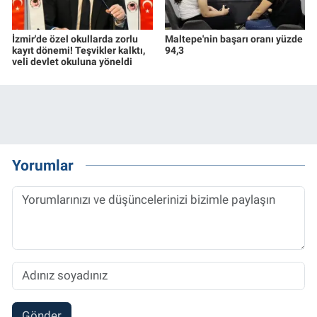
İzmir'de özel okullarda zorlu
Maltepe'nin başarı oranı yüzde
kayıt dönemi! Teşvikler kalktı,
94,3
veli devlet okuluna yöneldi
Yorumlar
Gönder