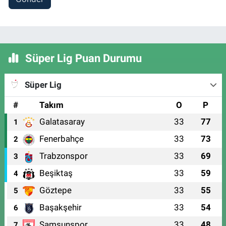
Süper Lig Puan Durumu
Süper Lig
#
Takım
O
P
Galatasaray
33
77
1
Fenerbahçe
33
73
2
Trabzonspor
33
69
3
Beşiktaş
33
59
4
Göztepe
33
55
5
Başakşehir
33
54
6
Samsunspor
33
48
7