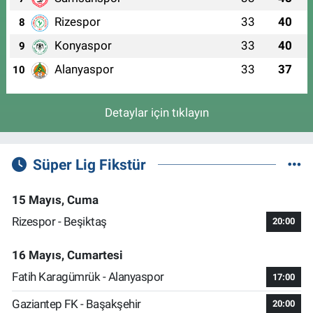
Rizespor
33
40
8
Konyaspor
33
40
9
Alanyaspor
33
37
10
Detaylar için tıklayın
Süper Lig Fikstür
15 Mayıs, Cuma
Rizespor - Beşiktaş
20:00
16 Mayıs, Cumartesi
Fatih Karagümrük - Alanyaspor
17:00
Gaziantep FK - Başakşehir
20:00