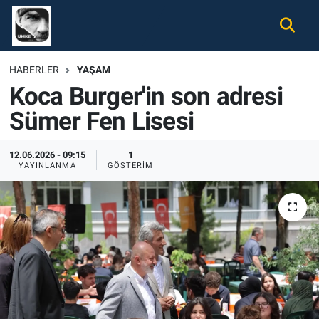
Gündem
Nöbetçi Eczaneler
HABERLER
YAŞAM
Koca Burger'in son adresi
Ekonomi
Hava Durumu
Sümer Fen Lisesi
Spor
Namaz Vakitleri
12.06.2026 - 09:15
1
Magazin
Trafik Durumu
YAYINLANMA
GÖSTERIM
Tüm Haberler
Süper Lig Puan Durumu ve Fikstür
İletişim
Tüm Manşetler
Künye
Son Dakika Haberleri
Haber Arşivi