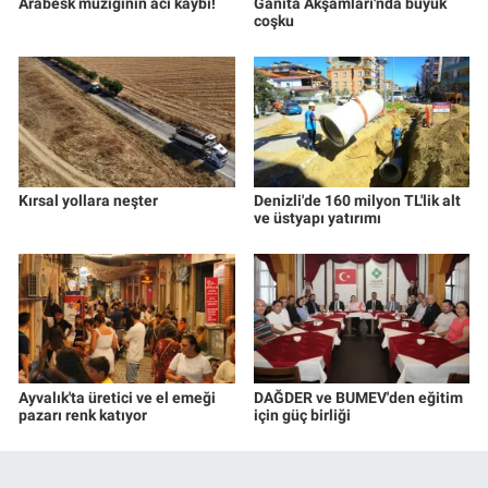
Arabesk müziğinin acı kaybı!
Ganita Akşamları'nda büyük
coşku
Kırsal yollara neşter
Denizli'de 160 milyon TL'lik alt
ve üstyapı yatırımı
Ayvalık'ta üretici ve el emeği
DAĞDER ve BUMEV'den eğitim
pazarı renk katıyor
için güç birliği