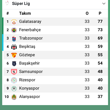
Süper Lig
#
Takım
O
P
Galatasaray
33
77
1
Fenerbahçe
33
73
2
Trabzonspor
33
69
3
Beşiktaş
33
59
4
Göztepe
33
55
5
Başakşehir
33
54
6
Samsunspor
33
48
7
Rizespor
33
40
8
Konyaspor
33
40
9
Alanyaspor
33
37
10