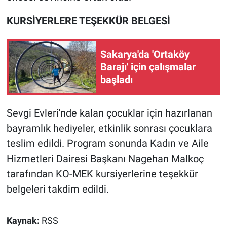
KURSİYERLERE TEŞEKKÜR BELGESİ
Sakarya'da 'Ortaköy
Barajı' için çalışmalar
başladı
Sevgi Evleri'nde kalan çocuklar için hazırlanan
bayramlık hediyeler, etkinlik sonrası çocuklara
teslim edildi. Program sonunda Kadın ve Aile
Hizmetleri Dairesi Başkanı Nagehan Malkoç
tarafından KO-MEK kursiyerlerine teşekkür
belgeleri takdim edildi.
Kaynak:
RSS