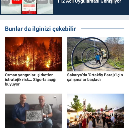
112 Acil Uygulaması Genişliyor
Bunlar da ilginizi çekebilir
Orman yangınları şirketler
Sakarya'da 'Ortaköy Barajı' için
istratejik risk... Sigorta açığı
çalışmalar başladı
büyüyor