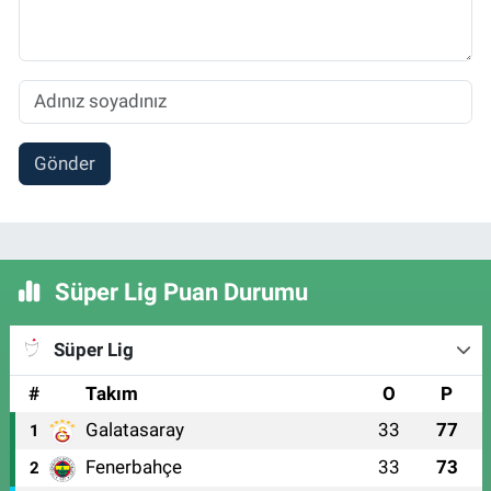
Gönder
Süper Lig Puan Durumu
Süper Lig
#
Takım
O
P
Galatasaray
33
77
1
Fenerbahçe
33
73
2