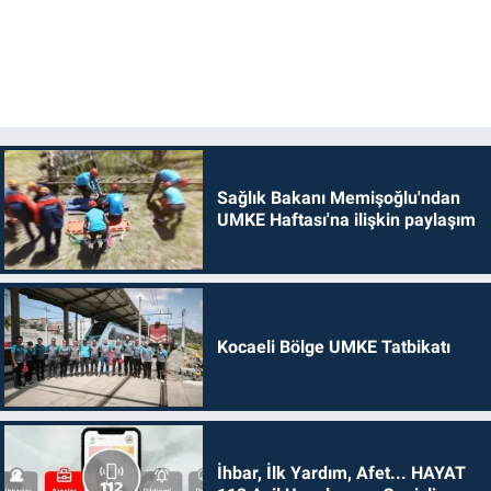
Sağlık Bakanı Memişoğlu'ndan
UMKE Haftası'na ilişkin paylaşım
Kocaeli Bölge UMKE Tatbikatı
İhbar, İlk Yardım, Afet... HAYAT