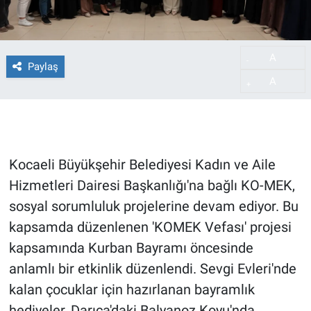
A
-
Paylaş
A
+
Kocaeli Büyükşehir Belediyesi Kadın ve Aile
Hizmetleri Dairesi Başkanlığı'na bağlı KO-MEK,
sosyal sorumluluk projelerine devam ediyor. Bu
kapsamda düzenlenen 'KOMEK Vefası' projesi
kapsamında Kurban Bayramı öncesinde
anlamlı bir etkinlik düzenlendi. Sevgi Evleri'nde
kalan çocuklar için hazırlanan bayramlık
hediyeler, Darıca'daki Balyanoz Koyu'nda