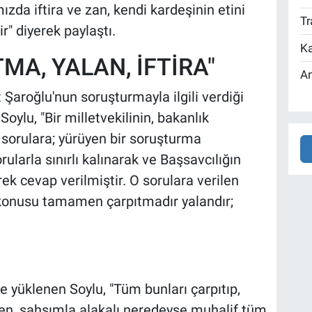
da iftira ve zan, kendi kardeşinin etini
Tr
r" diyerek paylaştı.
Ka
A, YALAN, İFTİRA"
An
 Şaroğlu'nun soruşturmayla ilgili verdiği
oylu, "Bir milletvekilinin, bakanlık
 sorulara; yürüyen bir soruşturma
ularla sınırlı kalınarak ve Başsavcılığın
k cevap verilmiştir. O sorulara verilen
n konusu tamamen çarpıtmadır yalandır;
rle yüklenen Soylu, "Tüm bunları çarpıtıp,
den, şahsımla alakalı neredeyse muhalif tüm