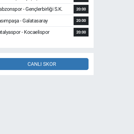
abzonspor - Gençlerbirliği S.K.
20:00
sımpaşa - Galatasaray
20:00
talyaspor - Kocaelispor
20:00
CANLI SKOR