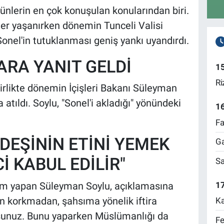
nlerin en çok konuşulan konularından biri.
ler yaşanırken dönemin Tunceli Valisi
nel'in tutuklanması geniş yankı uyandırdı.
ARA YANIT GELDİ
1
Ri
irlikte dönemin İçişleri Bakanı Süleyman
 atıldı. Soylu, "Sonel'i akladığı" yönündeki
1
Fa
RDEŞİNİN ETİNİ YEMEK
Ga
İ KABUL EDİLİR"
Sa
17
m yapan Süleyman Soylu, açıklamasına
htan korkmadan, şahsıma yönelik iftira
Ka
sunuz. Bunu yaparken Müslümanlığı da
Fe