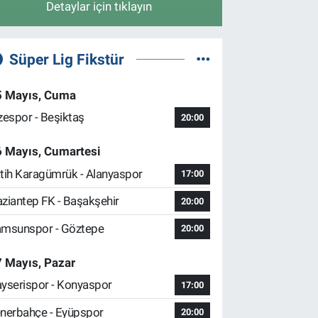
Detaylar için tıklayın
Süper Lig Fikstür
5 Mayıs, Cuma
zespor - Beşiktaş
20:00
6 Mayıs, Cumartesi
tih Karagümrük - Alanyaspor
17:00
ziantep FK - Başakşehir
20:00
msunspor - Göztepe
20:00
 Mayıs, Pazar
yserispor - Konyaspor
17:00
nerbahçe - Eyüpspor
20:00