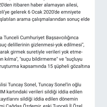
0'den itibaren haber alamayan ailesi,
eli'ye gelerek 6 Ocak 2020'de emniyete
latılan arama çalışmalarından sonuç elde
nda Tunceli Cumhuriyet Başsavcılığınca
"suç delillerinin gizlenmesi-yok edilmesi",
larak girmek suretiyle verileri yok etme-
un kılma", "suçu bildirmeme" ve "suçluyu
oruşturma kapsamında 15 şüpheli gözaltına
isi Tuncay Sonel, Tuncay Sonel'in oğlu
 kartındaki verileri sildiği iddia edilen
yıtlarını sildiği iddia edilen dönemin
i Çağdaş Özdemir, eski Tunceli İl Özel