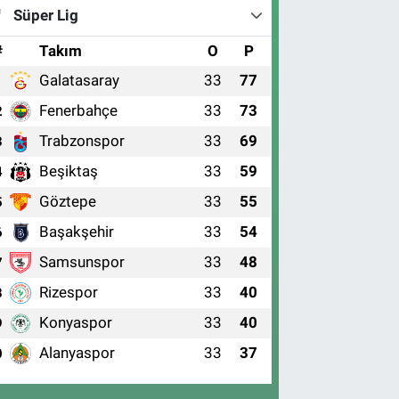
Süper Lig
#
Takım
O
P
Galatasaray
33
77
1
Fenerbahçe
33
73
2
Trabzonspor
33
69
3
Beşiktaş
33
59
4
Göztepe
33
55
5
Başakşehir
33
54
6
Samsunspor
33
48
7
Rizespor
33
40
8
Konyaspor
33
40
9
Alanyaspor
33
37
0