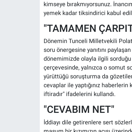
kimseye bırakmıyorsunuz. İnancımız
yemek kadar tiksindirici kabul edili
"TAMAMEN ÇARPITM
Dönemin Tunceli Milletvekili Polat
soru önergesine yanıtını paylaşan S
dönemimizde olayla ilgili sorduğu
çerçevesinde, yalnızca o somut sor
yürüttüğü soruşturma da gözetilere
cevaplar ile yaptığınız haberleri
iftiradır" ifadelerini kullandı.
"CEVABIM NET"
İddiayı dile getirenlere sert sözle
masum bir kızımızın acısı üzerin