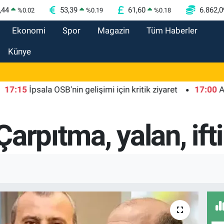
,44
53,39
61,60
6.862,0
%
0.02
%
0.19
%
0.18
Ekonomi
Spor
Magazin
Tüm Haberler
Künye
İpsala OSB'nin gelişimi için kritik ziyaret
17:00
Ağrı'da 
 Çarpıtma, yalan, ifti