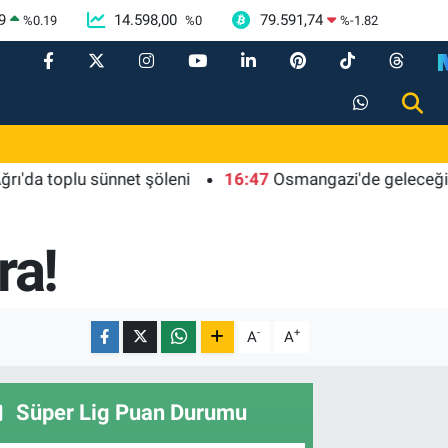
9
14.598,00
79.591,74
%
0.19
%
0
%
-1.82
toplu sünnet şöleni
16:47
Osmangazi'de geleceğin yüzücüle
ra!
-
+
A
A
Süper Lig Puan Durumu