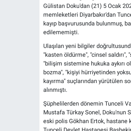
Gülistan Doku'dan (21) 5 Ocak 202
memleketleri Diyarbakır'dan Tunc
kayıp başvurusunda bulunmuş, baş
edilememişti.
Ulaşılan yeni bilgiler doğrultusu
"kasten öldürme", "cinsel saldırı", 
"bilişim sistemine hukuka aykırı o
bozma", "kişiyi hürriyetinden yoks
kayırma" suçlarından yürütülen s
alınmıştı.
Şüphelilerden dönemin Tunceli Val
Mustafa Türkay Sonel, Doku'nun SIM
eski polis Gökhan Ertok, hastane ka
Tunceli Devlet Hastanesi Başhekim