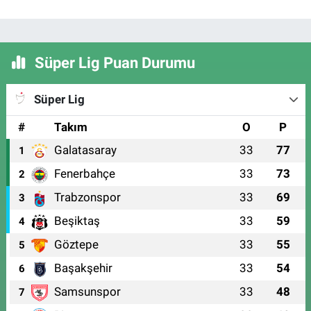
Süper Lig Puan Durumu
Süper Lig
#
Takım
O
P
Galatasaray
33
77
1
Fenerbahçe
33
73
2
Trabzonspor
33
69
3
Beşiktaş
33
59
4
Göztepe
33
55
5
Başakşehir
33
54
6
Samsunspor
33
48
7