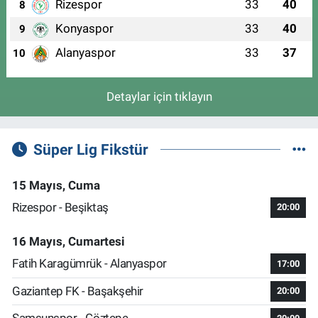
Rizespor
33
40
8
Konyaspor
33
40
9
Alanyaspor
33
37
10
Detaylar için tıklayın
Süper Lig Fikstür
15 Mayıs, Cuma
Rizespor - Beşiktaş
20:00
16 Mayıs, Cumartesi
Fatih Karagümrük - Alanyaspor
17:00
Gaziantep FK - Başakşehir
20:00