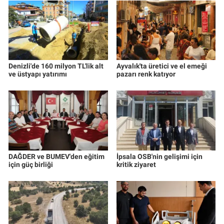
Denizli'de 160 milyon TL'lik alt
Ayvalık'ta üretici ve el emeği
ve üstyapı yatırımı
pazarı renk katıyor
DAĞDER ve BUMEV'den eğitim
İpsala OSB'nin gelişimi için
için güç birliği
kritik ziyaret