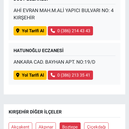
AHİ EVRAN MAH.M.ALİ YAPICI BULVARI NO: 4
KIRŞEHİR
Yol Tarifi Al
0 (386) 214 43 43
HATUNOĞLU ECZANESİ
ANKARA CAD. BAYHAN APT. NO:19/D
Yol Tarifi Al
0 (386) 213 35 41
KIRŞEHIR DIĞER İLÇELER
Akçakent
Akpınar
Boztepe
Çiçekdağı