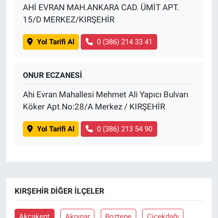
AHİ EVRAN MAH.ANKARA CAD. ÜMİT APT.
15/D MERKEZ/KIRŞEHİR
Yol Tarifi Al
0 (386) 214 33 41
ONUR ECZANESİ
Ahi Evran Mahallesi Mehmet Ali Yapıcı Bulvarı
Köker Apt.No:28/A Merkez / KIRŞEHİR
Yol Tarifi Al
0 (386) 213 54 90
KIRŞEHIR DIĞER İLÇELER
Akçakent
Akpınar
Boztepe
Çiçekdağı