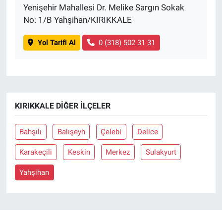
Yenişehir Mahallesi Dr. Melike Sargın Sokak
No: 1/B Yahşihan/KIRIKKALE
Yol Tarifi Al
0 (318) 502 31 31
KIRIKKALE DIĞER İLÇELER
Bahşılı
Balışeyh
Çelebi
Delice
Karakeçili
Keskin
Merkez
Sulakyurt
Yahşihan