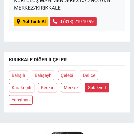
KURTULUŞ MAH.MENDERES CAD.NO:76/B
MERKEZ/KIRIKKALE
Yol Tarifi Al
0 (318) 210 10 99
KIRIKKALE DIĞER İLÇELER
Bahşılı
Balışeyh
Çelebi
Delice
Karakeçili
Keskin
Merkez
Sulakyurt
Yahşihan