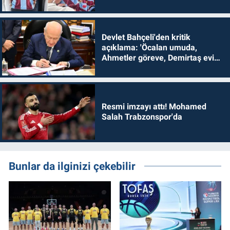
Devlet Bahçeli'den kritik
açıklama: 'Öcalan umuda,
Ahmetler göreve, Demirtaş evine
dönmelidir'
Resmi imzayı attı! Mohamed
Salah Trabzonspor'da
Bunlar da ilginizi çekebilir