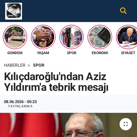
Gündem
Nöbetçi Eczaneler
Ekonomi
Hava Durumu
GÜNDEM
YAŞAM
SPOR
EKONOMI
SIYASET
Spor
Namaz Vakitleri
HABERLER
SPOR
Magazin
Trafik Durumu
Kılıçdaroğlu'ndan Aziz
Yıldırım'a tebrik mesajı
Tüm Haberler
Süper Lig Puan Durumu ve Fikstür
İletişim
Tüm Manşetler
08.06.2026 - 00:23
YAYINLANMA
Künye
Son Dakika Haberleri
Haber Arşivi