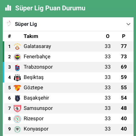
Süper Lig Puan Durumu
Süper Lig
#
Takım
O
P
Galatasaray
33
77
1
Fenerbahçe
33
73
2
Trabzonspor
33
69
3
Beşiktaş
33
59
4
Göztepe
33
55
5
Başakşehir
33
54
6
Samsunspor
33
48
7
Rizespor
33
40
8
Konyaspor
33
40
9