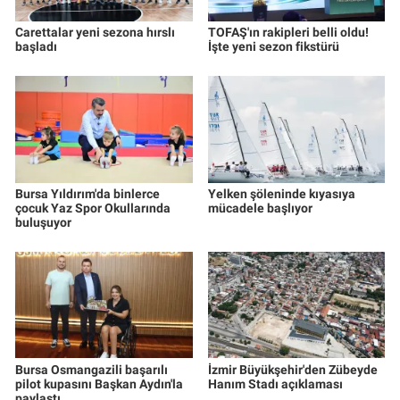
Carettalar yeni sezona hırslı
TOFAŞ'ın rakipleri belli oldu!
başladı
İşte yeni sezon fikstürü
Bursa Yıldırım'da binlerce
Yelken şöleninde kıyasıya
çocuk Yaz Spor Okullarında
mücadele başlıyor
buluşuyor
Bursa Osmangazili başarılı
İzmir Büyükşehir'den Zübeyde
pilot kupasını Başkan Aydın'la
Hanım Stadı açıklaması
paylaştı