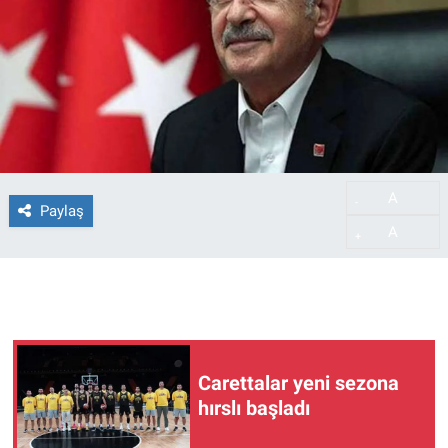
A
-
Paylaş
A
+
Carettalar yeni sezona
hırslı başladı