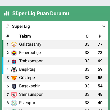
Süper Lig Puan Durumu
Süper Lig
#
Takım
O
P
Galatasaray
33
77
1
Fenerbahçe
33
73
2
Trabzonspor
33
69
3
Beşiktaş
33
59
4
Göztepe
33
55
5
Başakşehir
33
54
6
Samsunspor
33
48
7
Rizespor
33
40
8