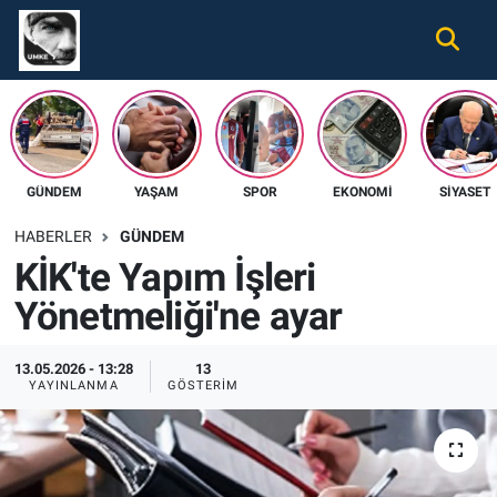
Gündem
Nöbetçi Eczaneler
Ekonomi
Hava Durumu
GÜNDEM
YAŞAM
SPOR
EKONOMI
SIYASET
Spor
Namaz Vakitleri
HABERLER
GÜNDEM
Magazin
Trafik Durumu
KİK'te Yapım İşleri
Yönetmeliği'ne ayar
Tüm Haberler
Süper Lig Puan Durumu ve Fikstür
İletişim
Tüm Manşetler
13.05.2026 - 13:28
13
YAYINLANMA
GÖSTERIM
Künye
Son Dakika Haberleri
Haber Arşivi