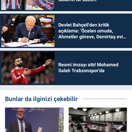
Devlet Bahçeli'den kritik
açıklama: 'Öcalan umuda,
Ahmetler göreve, Demirtaş evine
dönmelidir'
Resmi imzayı attı! Mohamed
Salah Trabzonspor'da
Bunlar da ilginizi çekebilir