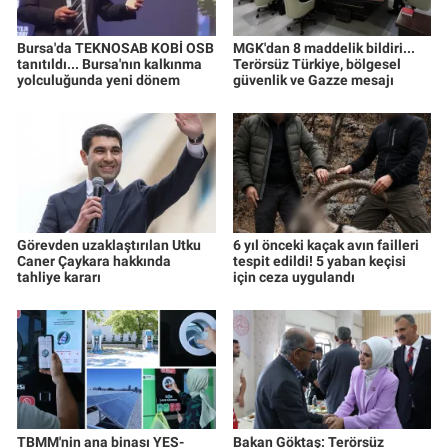
Bursa'da TEKNOSAB KOBİ OSB
MGK'dan 8 maddelik bildiri...
tanıtıldı... Bursa'nın kalkınma
Terörsüz Türkiye, bölgesel
yolculuğunda yeni dönem
güvenlik ve Gazze mesajı
Görevden uzaklaştırılan Utku
6 yıl önceki kaçak avın failleri
Caner Çaykara hakkında
tespit edildi! 5 yaban keçisi
tahliye kararı
için ceza uygulandı
TBMM'nin ana binası YES-
Bakan Göktaş: Terörsüz