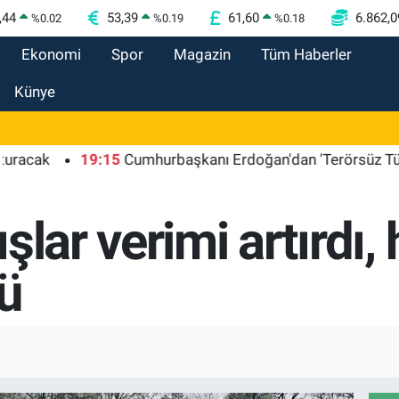
,44
53,39
61,60
6.862,0
%
0.02
%
0.19
%
0.18
Ekonomi
Spor
Magazin
Tüm Haberler
Künye
19:15
Cumhurbaşkanı Erdoğan'dan 'Terörsüz Türkiye' m
lar verimi artırdı, 
tü