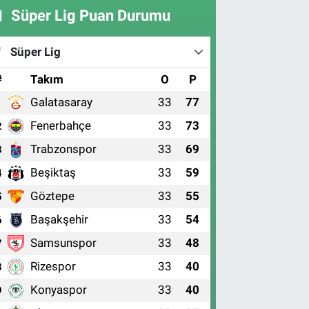
Süper Lig Puan Durumu
Süper Lig
#
Takım
O
P
Galatasaray
33
77
1
Fenerbahçe
33
73
2
Trabzonspor
33
69
3
Beşiktaş
33
59
4
Göztepe
33
55
5
Başakşehir
33
54
6
Samsunspor
33
48
7
Rizespor
33
40
8
Konyaspor
33
40
9