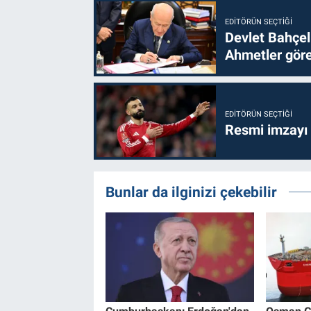
EDITÖRÜN SEÇTIĞI
Devlet Bahçel
Ahmetler göre
EDITÖRÜN SEÇTIĞI
Resmi imzayı
Bunlar da ilginizi çekebilir