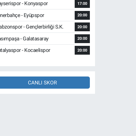
yserispor - Konyaspor
17:00
nerbahçe - Eyüpspor
20:00
abzonspor - Gençlerbirliği S.K.
20:00
sımpaşa - Galatasaray
20:00
talyaspor - Kocaelispor
20:00
CANLI SKOR