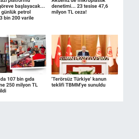
zi platformu
Akdeniz'de mikroplastik
 göreve başlayacak...
denetimi... 23 tesise 47,6
 günlük petrol
milyon TL ceza!
3 bin 200 varile
a 107 bin gıda
'Terörsüz Türkiye' kanun
ne 250 milyon TL
teklifi TBMM'ye sunuldu
ldi