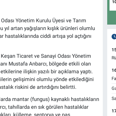
1
i Odası Yönetim Kurulu Üyesi ve Tarım
yıl artan yağışların kışlık ürünleri olumlu
r hastalıklarında ciddi artışa yol açtığını
1
-
Keşan Ticaret ve Sanayi Odası Yönetim
Ri
nı Mustafa Anbarcı, bölgede etkili olan
1
kilerine ilişkin yazılı bir açıklama yaptı.
Fa
tkilerin gelişimini olumlu yönde etkilediğini
ık riskini de artırdığını belirtti.
Ga
Sa
llarda mantar (fungus) kaynaklı hastalıkların
ı, tahıllarda en sık görülen hastalıklar
17
kları, külleme, septorya ve pas