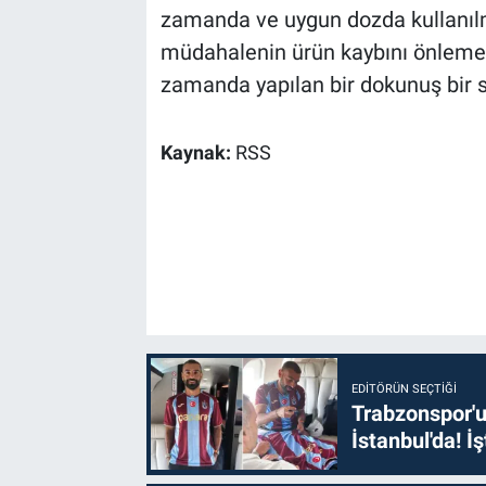
zamanda ve uygun dozda kullanılma
müdahalenin ürün kaybını önlemede
zamanda yapılan bir dokunuş bir se
Kaynak:
RSS
EDITÖRÜN SEÇTIĞI
Trabzonspor'u
İstanbul'da! İş