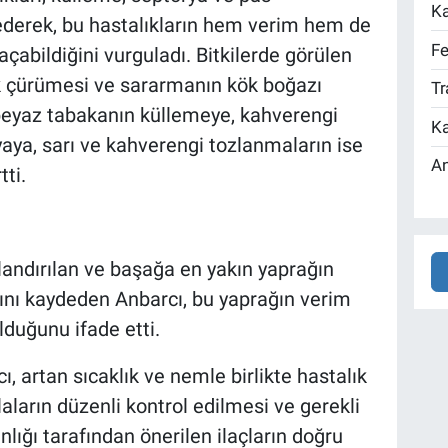
Ka
e ederek, bu hastalıkların hem verim hem de
Fe
 açabildiğini vurguladı. Bitkilerde görülen
ök çürümesi ve sararmanın kök boğazı
Tr
 beyaz tabakanın küllemeye, kahverengi
Ka
yaya, sarı ve kahverengi tozlanmaların ise
An
tti.
dlandırılan ve başağa en yakın yaprağın
nı kaydeden Anbarcı, bu yaprağın verim
lduğunu ifade etti.
, artan sıcaklık ve nemle birlikte hastalık
rlaların düzenli kontrol edilmesi ve gerekli
ğı tarafından önerilen ilaçların doğru