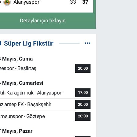
Alanyaspor
33
37
0
Detaylar için tıklayın
Süper Lig Fikstür
5 Mayıs, Cuma
zespor - Beşiktaş
20:00
6 Mayıs, Cumartesi
tih Karagümrük - Alanyaspor
17:00
ziantep FK - Başakşehir
20:00
msunspor - Göztepe
20:00
 Mayıs, Pazar