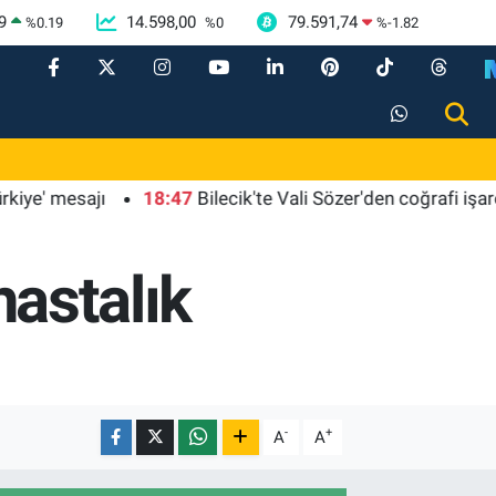
9
14.598,00
79.591,74
%
0.19
%
0
%
-1.82
esajı
18:47
Bilecik'te Vali Sözer'den coğrafi işaretli Ka
hastalık
-
+
A
A