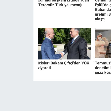
Cumhurbaşkanı Erdoğan'dan
Osman Ga
'Terörsüz Türkiye' mesajı
Eylül'de
Gabar'da
üretimi 8
ulaştı
İçişleri Bakanı Çiftçi'den YÖK
Temmuz'd
ziyareti
denetimi
ceza kesi