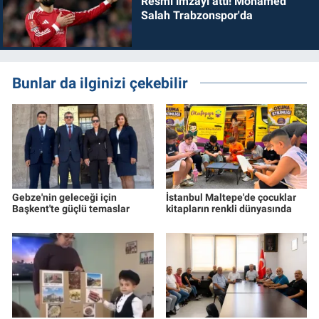
Resmi imzayı attı! Mohamed
Salah Trabzonspor'da
Bunlar da ilginizi çekebilir
Gebze'nin geleceği için
İstanbul Maltepe'de çocuklar
Başkent'te güçlü temaslar
kitapların renkli dünyasında