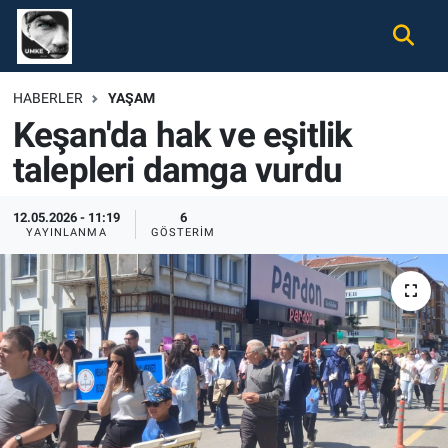
Gündem
Nöbetçi Eczaneler
HABERLER
YAŞAM
Keşan'da hak ve eşitlik
Ekonomi
Hava Durumu
talepleri damga vurdu
Spor
Namaz Vakitleri
12.05.2026 - 11:19
6
Magazin
Trafik Durumu
YAYINLANMA
GÖSTERIM
Tüm Haberler
Süper Lig Puan Durumu ve Fikstür
İletişim
Tüm Manşetler
Künye
Son Dakika Haberleri
Haber Arşivi