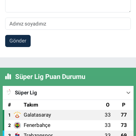
Gönder
Süper Lig Puan Durumu
Süper Lig
#
Takım
O
P
Galatasaray
33
77
1
Fenerbahçe
33
73
2
Trabzonspor
33
69
3