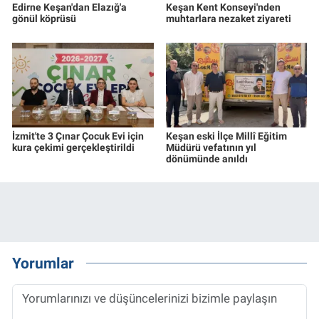
Edirne Keşan'dan Elazığ'a
Keşan Kent Konseyi'nden
gönül köprüsü
muhtarlara nezaket ziyareti
İzmit'te 3 Çınar Çocuk Evi için
Keşan eski İlçe Millî Eğitim
kura çekimi gerçekleştirildi
Müdürü vefatının yıl
dönümünde anıldı
Yorumlar