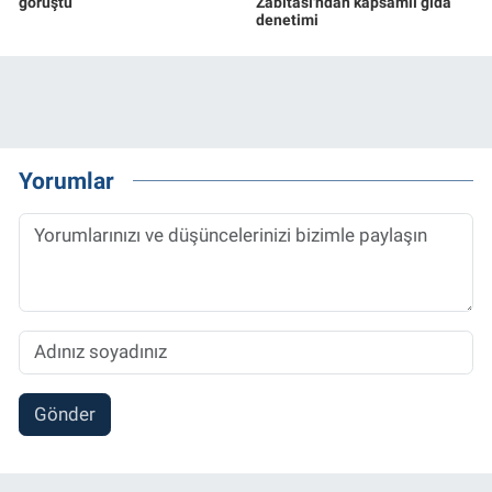
görüştü
Zabıtası'ndan kapsamlı gıda
denetimi
Yorumlar
Gönder