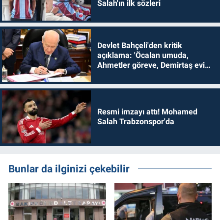
Salah'ın ilk sözleri
Devlet Bahçeli'den kritik
açıklama: 'Öcalan umuda,
Ahmetler göreve, Demirtaş evine
dönmelidir'
Resmi imzayı attı! Mohamed
Salah Trabzonspor'da
Bunlar da ilginizi çekebilir