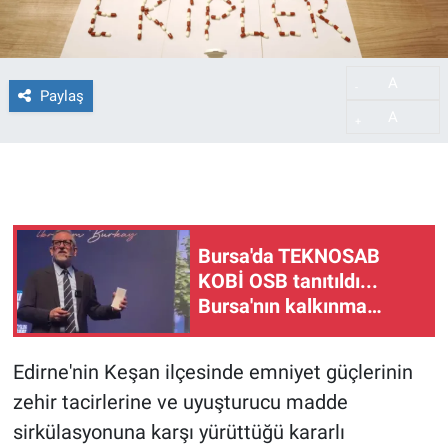
A
-
Paylaş
A
+
Bursa'da TEKNOSAB
KOBİ OSB tanıtıldı...
Bursa'nın kalkınma
yolculuğunda yeni
dönem
Edirne'nin Keşan ilçesinde emniyet güçlerinin
zehir tacirlerine ve uyuşturucu madde
sirkülasyonuna karşı yürüttüğü kararlı