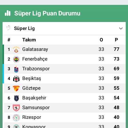
Süper Lig Puan Durumu
Süper Lig
#
Takım
O
P
Galatasaray
33
77
1
Fenerbahçe
33
73
2
Trabzonspor
33
69
3
Beşiktaş
33
59
4
Göztepe
33
55
5
Başakşehir
33
54
6
Samsunspor
33
48
7
Rizespor
33
40
8
Konyaspor
33
40
9