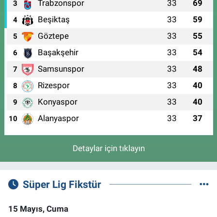
Trabzonspor
33
69
3
Beşiktaş
33
59
4
Göztepe
33
55
5
Başakşehir
33
54
6
Samsunspor
33
48
7
Rizespor
33
40
8
Konyaspor
33
40
9
Alanyaspor
33
37
10
Detaylar için tıklayın
Süper Lig Fikstür
15 Mayıs, Cuma