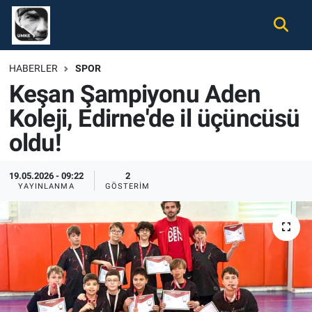
Gündem
Nöbetçi Eczaneler
HABERLER
SPOR
Keşan Şampiyonu Aden
Ekonomi
Hava Durumu
Koleji, Edirne'de il üçüncüsü
Spor
Namaz Vakitleri
oldu!
Magazin
Trafik Durumu
19.05.2026 - 09:22
2
YAYINLANMA
GÖSTERIM
Tüm Haberler
Süper Lig Puan Durumu ve Fikstür
İletişim
Tüm Manşetler
Künye
Son Dakika Haberleri
Haber Arşivi