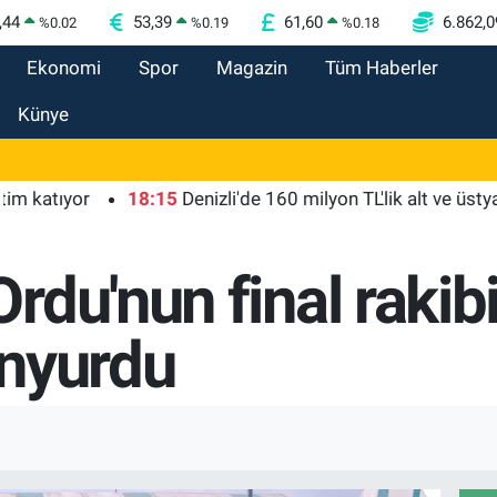
,44
53,39
61,60
6.862,0
%
0.02
%
0.19
%
0.18
Ekonomi
Spor
Magazin
Tüm Haberler
Künye
ıyor
18:15
Denizli'de 160 milyon TL'lik alt ve üstyapı yatı
du'nun final rakib
anyurdu