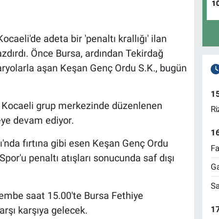
1
aeli'de adeta bir 'penaltı krallığı' ilan
yazdırdı. Önce Bursa, ardından Tekirdağ
aryolarla aşan Keşan Genç Ordu S.K., bugün
1
-
Kocaeli grup merkezinde düzenlenen
Ri
ye devam ediyor.
1
'nda fırtına gibi esen Keşan Genç Ordu
Fa
 Spor'u penaltı atışları sonucunda saf dışı
Ga
Sa
şembe saat 15.00'te Bursa Fethiye
17
arşı karşıya gelecek.