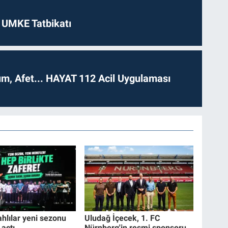
 UMKE Tatbikatı
dım, Afet... HAYAT 112 Acil Uygulaması
ahlılar yeni sezonu
Uludağ İçecek, 1. FC
 açtı
Nürnberg'in resmi sponsoru