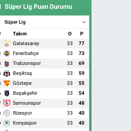
Süper Lig Puan Durumu
Süper Lig
#
Takım
O
P
Galatasaray
33
77
1
Fenerbahçe
33
73
2
Trabzonspor
33
69
3
Beşiktaş
33
59
4
Göztepe
33
55
5
Başakşehir
33
54
6
Samsunspor
33
48
7
Rizespor
33
40
8
Konyaspor
33
40
9