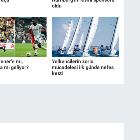
oldu
ener'e mi,
Yelkencilerin zorlu
a mı geliyor?
mücadelesi ilk günde nefes
kesti