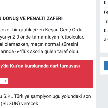
Ka
Fe
AN DÖNÜŞ VE PENALTI ZAFERİ
Tr
nzer bir grafik çizen Keşan Genç Ordu,
Ka
k yarıyı 2-0 önde tamamlayan futbolcular,
An
ngel olamazken, maçın normal süresini
larında 6-4'lük skorla gülen taraf oldu.
'da Kur'an kurslarında dart turnuvası
e
u S.K., Türkiye şampiyonluğu yolundaki son
 (BUGÜN) verecek.