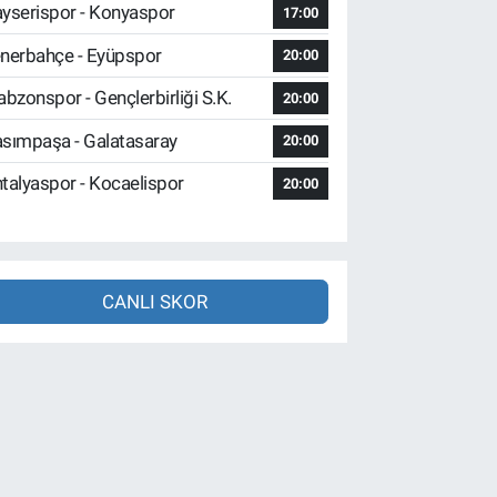
yserispor - Konyaspor
17:00
nerbahçe - Eyüpspor
20:00
abzonspor - Gençlerbirliği S.K.
20:00
sımpaşa - Galatasaray
20:00
talyaspor - Kocaelispor
20:00
CANLI SKOR