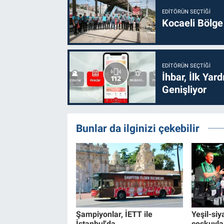
EDITÖRÜN SEÇTIĞI
Kocaeli Bölge
EDITÖRÜN SEÇTIĞI
İhbar, İlk Yar
Genişliyor
Bunlar da ilginizi çekebilir
Şampiyonlar, İETT ile
Yeşil-siy
İstanbul'da
coşkuyla