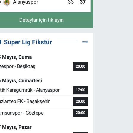
Alanyaspor
33
37
0
Detaylar için tıklayın
Süper Lig Fikstür
5 Mayıs, Cuma
zespor - Beşiktaş
20:00
6 Mayıs, Cumartesi
tih Karagümrük - Alanyaspor
17:00
ziantep FK - Başakşehir
20:00
msunspor - Göztepe
20:00
 Mayıs, Pazar