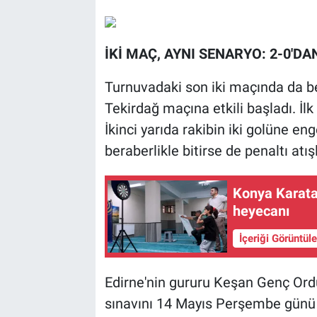
İKİ MAÇ, AYNI SENARYO: 2-0'D
Turnuvadaki son iki maçında da be
Tekirdağ maçına etkili başladı. İl
İkinci yarıda rakibin iki golüne e
beraberlikle bitirse de penaltı atış
Konya Karatay
heyecanı
İçeriği Görüntül
Edirne'nin gururu Keşan Genç Ord
sınavını 14 Mayıs Perşembe günü