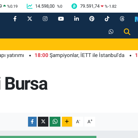
9
14.598,00
79.591,74
%
0.19
%
0
%
-1.82
rımı
18:00
Şampiyonlar, İETT ile İstanbul'da
19:00
Ga
i Bursa
-
+
A
A