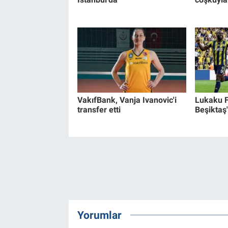
VakıfBank, Vanja Ivanovic'i
Lukaku F
transfer etti
Beşiktaş'
Yorumlar