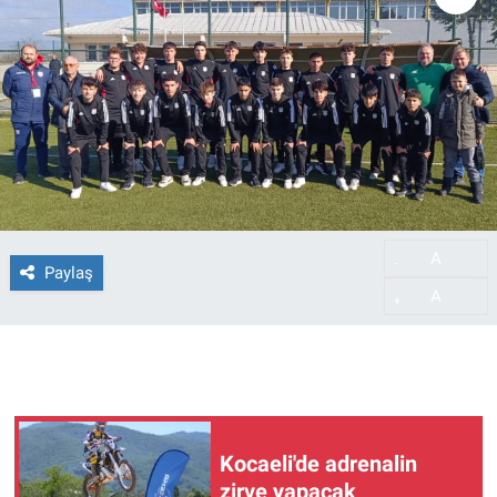
A
-
Paylaş
A
+
Kocaeli'de adrenalin
zirve yapacak