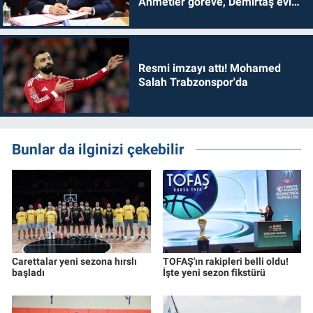
Ahmetler göreve, Demirtaş evine
dönmelidir'
Resmi imzayı attı! Mohamed
Salah Trabzonspor'da
Bunlar da ilginizi çekebilir
Carettalar yeni sezona hırslı
TOFAŞ'ın rakipleri belli oldu!
başladı
İşte yeni sezon fikstürü