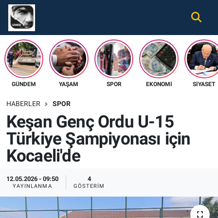
Gündem
Nöbetçi Eczaneler
Ekonomi
Hava Durumu
GÜNDEM
YAŞAM
SPOR
EKONOMI
SIYASET
Spor
Namaz Vakitleri
HABERLER
SPOR
Magazin
Trafik Durumu
Keşan Genç Ordu U-15
Türkiye Şampiyonası için
Tüm Haberler
Süper Lig Puan Durumu ve Fikstür
Kocaeli'de
İletişim
Tüm Manşetler
12.05.2026 - 09:50
4
Künye
Son Dakika Haberleri
YAYINLANMA
GÖSTERIM
Haber Arşivi