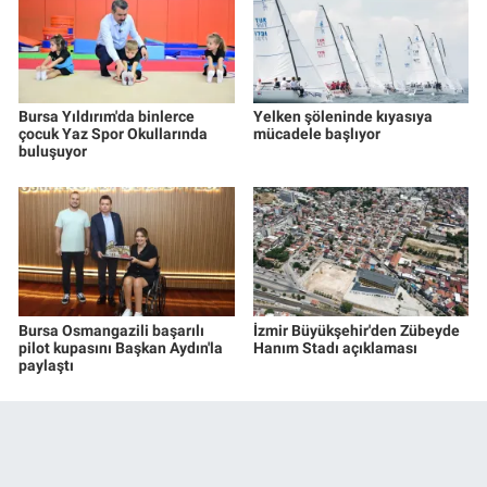
Bursa Yıldırım'da binlerce
Yelken şöleninde kıyasıya
çocuk Yaz Spor Okullarında
mücadele başlıyor
buluşuyor
Bursa Osmangazili başarılı
İzmir Büyükşehir'den Zübeyde
pilot kupasını Başkan Aydın'la
Hanım Stadı açıklaması
paylaştı