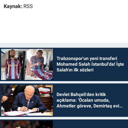
Kaynak:
RSS
Trabzonspor'un yeni transferi
Mohamed Salah İstanbul'da! İşte
Salah'ın ilk sözleri
Devlet Bahçeli'den kritik
açıklama: 'Öcalan umuda,
Ahmetler göreve, Demirtaş evine
dönmelidir'