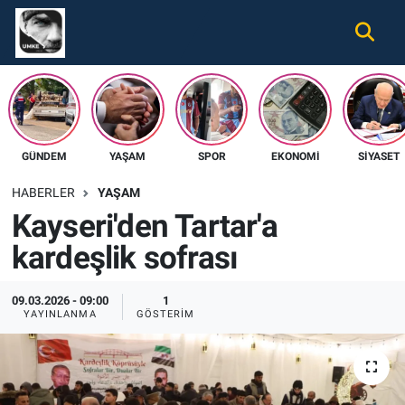
Gündem
Nöbetçi Eczaneler
Ekonomi
Hava Durumu
GÜNDEM
YAŞAM
SPOR
EKONOMI
SIYASET
Spor
Namaz Vakitleri
HABERLER
YAŞAM
Magazin
Trafik Durumu
Kayseri'den Tartar'a
kardeşlik sofrası
Tüm Haberler
Süper Lig Puan Durumu ve Fikstür
İletişim
Tüm Manşetler
09.03.2026 - 09:00
1
YAYINLANMA
GÖSTERIM
Künye
Son Dakika Haberleri
Haber Arşivi