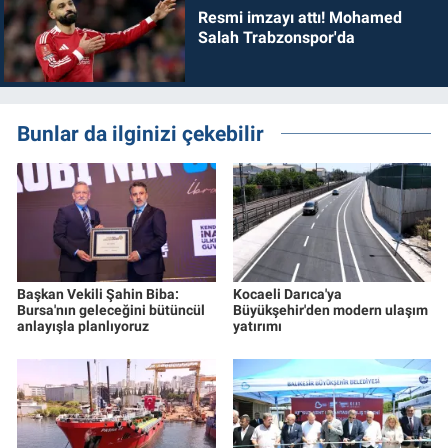
Resmi imzayı attı! Mohamed
Salah Trabzonspor'da
Bunlar da ilginizi çekebilir
Başkan Vekili Şahin Biba:
Kocaeli Darıca'ya
Bursa'nın geleceğini bütüncül
Büyükşehir'den modern ulaşım
anlayışla planlıyoruz
yatırımı