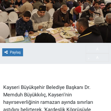
A
-
Paylaş
A
+
Kayseri Büyükşehir Belediye Başkanı Dr.
Memduh Büyükkılıç, Kayseri'nin
hayırseverliğinin ramazan ayında sınırları
aştığını belirterek, 'Kardeşlik Köprüsüyle