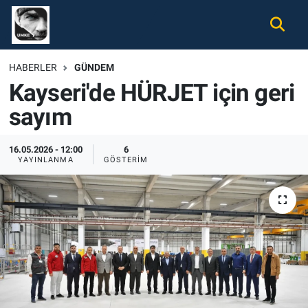
Gündem
Nöbetçi Eczaneler
HABERLER
GÜNDEM
Kayseri'de HÜRJET için geri
Ekonomi
Hava Durumu
sayım
Spor
Namaz Vakitleri
16.05.2026 - 12:00
6
Magazin
Trafik Durumu
YAYINLANMA
GÖSTERIM
Tüm Haberler
Süper Lig Puan Durumu ve Fikstür
İletişim
Tüm Manşetler
Künye
Son Dakika Haberleri
Haber Arşivi