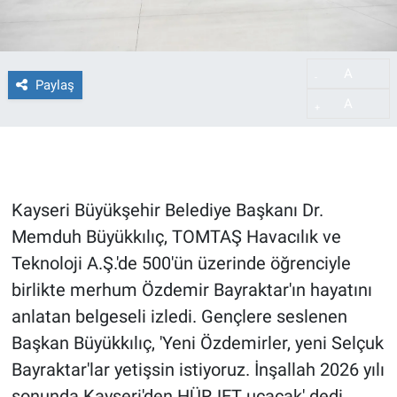
A
-
Paylaş
A
+
Kayseri Büyükşehir Belediye Başkanı Dr.
Memduh Büyükkılıç, TOMTAŞ Havacılık ve
Teknoloji A.Ş.'de 500'ün üzerinde öğrenciyle
birlikte merhum Özdemir Bayraktar'ın hayatını
anlatan belgeseli izledi. Gençlere seslenen
Başkan Büyükkılıç, 'Yeni Özdemirler, yeni Selçuk
Bayraktar'lar yetişsin istiyoruz. İnşallah 2026 yılı
sonunda Kayseri'den HÜRJET uçacak' dedi.