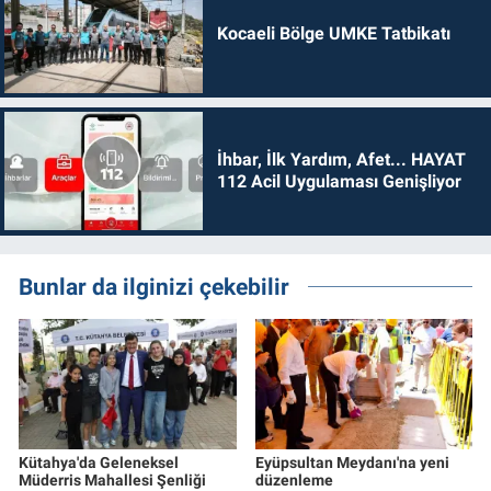
Kocaeli Bölge UMKE Tatbikatı
İhbar, İlk Yardım, Afet... HAYAT
112 Acil Uygulaması Genişliyor
Bunlar da ilginizi çekebilir
Kütahya'da Geleneksel
Eyüpsultan Meydanı'na yeni
Müderris Mahallesi Şenliği
düzenleme