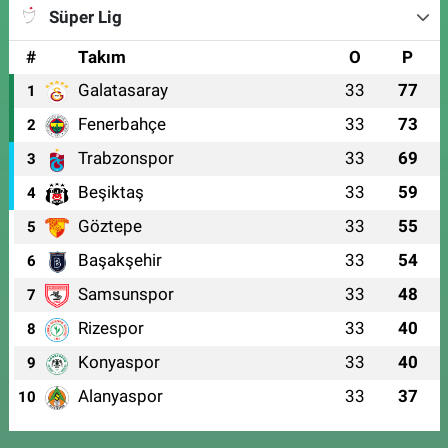
Süper Lig
#
Takım
O
P
Galatasaray
33
77
1
Fenerbahçe
33
73
2
Trabzonspor
33
69
3
Beşiktaş
33
59
4
Göztepe
33
55
5
Başakşehir
33
54
6
Samsunspor
33
48
7
Rizespor
33
40
8
Konyaspor
33
40
9
Alanyaspor
33
37
10