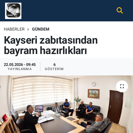
Gündem
Nöbetçi Eczaneler
HABERLER
GÜNDEM
Kayseri zabıtasından
Ekonomi
Hava Durumu
bayram hazırlıkları
Spor
Namaz Vakitleri
22.05.2026 - 09:45
6
Magazin
Trafik Durumu
YAYINLANMA
GÖSTERIM
Tüm Haberler
Süper Lig Puan Durumu ve Fikstür
İletişim
Tüm Manşetler
Künye
Son Dakika Haberleri
Haber Arşivi