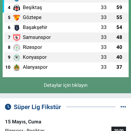
Beşiktaş
33
59
4
Göztepe
33
55
5
Başakşehir
33
54
6
Samsunspor
33
48
7
Rizespor
33
40
8
Konyaspor
33
40
9
Alanyaspor
33
37
10
Detaylar için tıklayın
Süper Lig Fikstür
15 Mayıs, Cuma
Rizespor - Beşiktaş
20:00