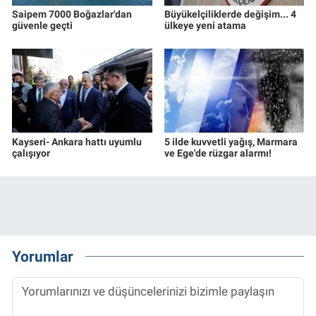
Saipem 7000 Boğazlar'dan
Büyükelçiliklerde değişim... 4
güvenle geçti
ülkeye yeni atama
Kayseri- Ankara hattı uyumlu
5 ilde kuvvetli yağış, Marmara
çalışıyor
ve Ege'de rüzgar alarmı!
Yorumlar