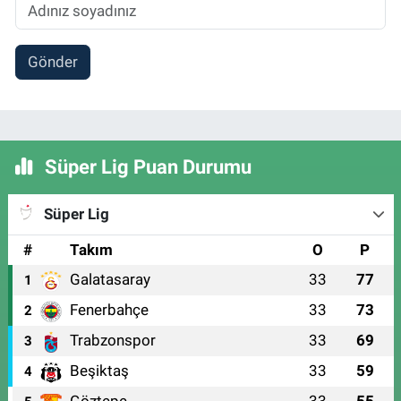
Gönder
Süper Lig Puan Durumu
Süper Lig
#
Takım
O
P
Galatasaray
33
77
1
Fenerbahçe
33
73
2
Trabzonspor
33
69
3
Beşiktaş
33
59
4