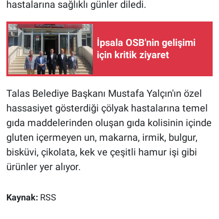
hastalarına sağlıklı günler diledi.
İpsala OSB'nin gelişimi
için kritik ziyaret
Talas Belediye Başkanı Mustafa Yalçın'ın özel
hassasiyet gösterdiği çölyak hastalarına temel
gıda maddelerinden oluşan gıda kolisinin içinde
gluten içermeyen un, makarna, irmik, bulgur,
bisküvi, çikolata, kek ve çeşitli hamur işi gibi
ürünler yer alıyor.
Kaynak:
RSS