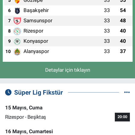
Göztepe
33
55
5
Başakşehir
33
54
6
Samsunspor
33
48
7
Rizespor
33
40
8
Konyaspor
33
40
9
Alanyaspor
33
37
10
Detaylar için tıklayın
Süper Lig Fikstür
15 Mayıs, Cuma
Rizespor - Beşiktaş
20:00
16 Mayıs, Cumartesi