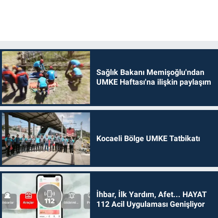
Sağlık Bakanı Memişoğlu'ndan
UMKE Haftası'na ilişkin paylaşım
Kocaeli Bölge UMKE Tatbikatı
İhbar, İlk Yardım, Afet... HAYAT
112 Acil Uygulaması Genişliyor