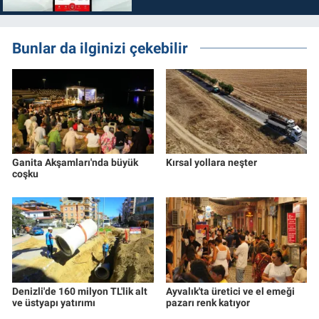
Bunlar da ilginizi çekebilir
Ganita Akşamları'nda büyük
Kırsal yollara neşter
coşku
Denizli'de 160 milyon TL'lik alt
Ayvalık'ta üretici ve el emeği
ve üstyapı yatırımı
pazarı renk katıyor